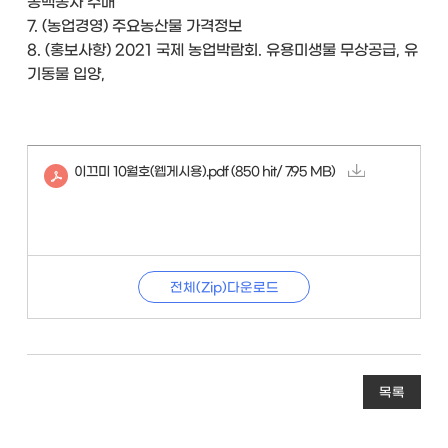
동백종자 수매
7. (농업경영) 주요농산물 가격정보
8. (홍보사항) 2021 국제 농업박람회. 유용미생물 무상공급, 유
기동물 입양,
이끄미 10월호(웹게시용).pdf
(850 hit/ 7.95 MB)
전체(Zip)다운로드
목록