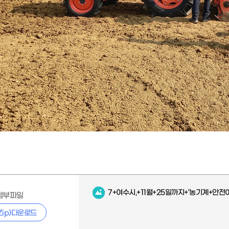
7+여수시,+11월+25일까지+‘농기계+안전이
첨부파일
Zip)다운로드