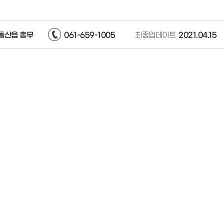
돌산읍 총무
061-659-1005
최종업데이트
2021.04.15