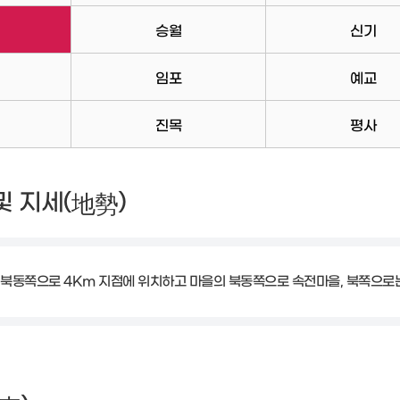
승월
신기
임포
예교
진목
평사
 및 지세(
)
地勢
북동쪽으로 4Km 지점에 위치하고 마을의 북동쪽으로 속전마을, 북쪽으로는