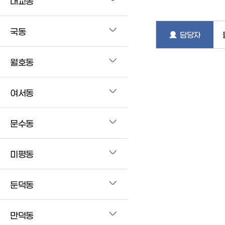
대교동
국동
담당자
월호동
여서동
문수동
미평동
둔덕동
만덕동