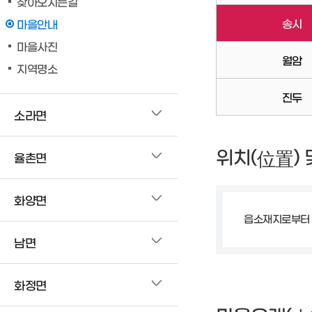
찾아오시는길
송시
마을안내
마을사진
월암
지역명소
진두
소라면
위치(
)
位置
율촌면
화양면
읍소재지로부터 
남면
화정면