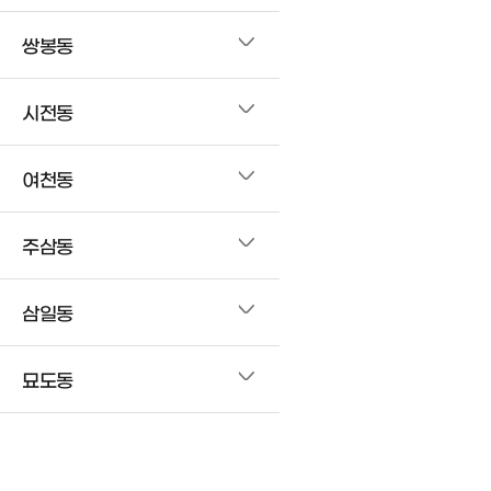
쌍봉동
시전동
여천동
주삼동
삼일동
묘도동