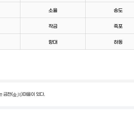
소율
송도
작금
죽포
항대
하동
 금천(
)마을이 있다.
金川