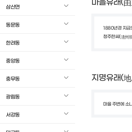
마을유래(
由
삼산면
동문동
1880년경 지
청주한씨(
淸州
한려동
중앙동
지명유래(
地
충무동
광림동
마을 주변에 소
서강동