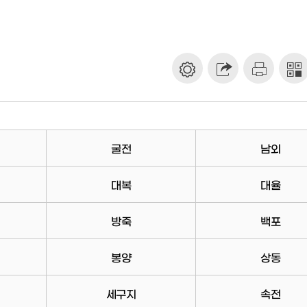
굴전
남외
대복
대율
방죽
백포
봉양
상동
세구지
속전