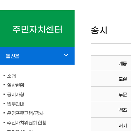
주민자치센터
송시
돌산읍
계동
소개
도실
일반현황
공지사항
두문
업무안내
백초
운영프로그램/강사
주민자치위원회 현황
서기