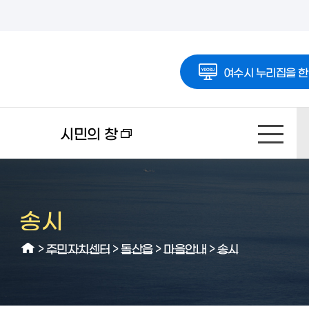
여수시 누리집을 한
시민의 창
송시
>
주민자치센터
>
돌산읍
>
마을안내
>
송시