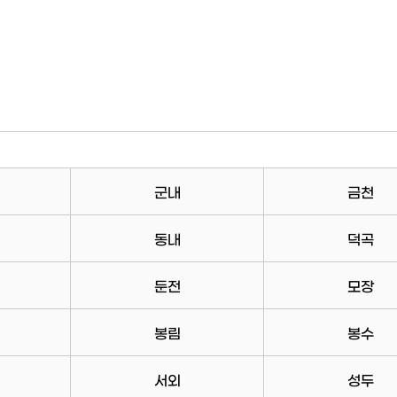
군내
금천
동내
덕곡
둔전
모장
봉림
봉수
서외
성두