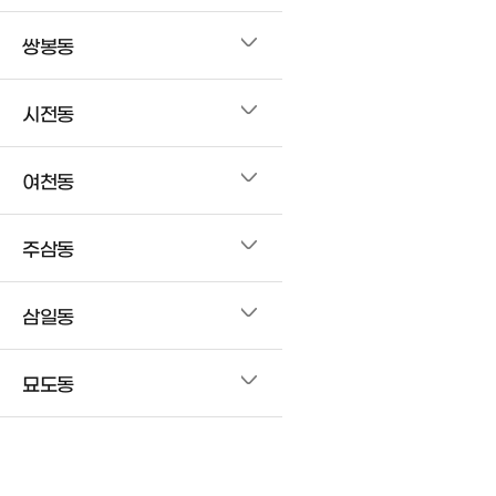
쌍봉동
시전동
여천동
주삼동
삼일동
묘도동