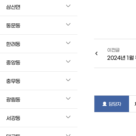
삼산면
동문동
한려동
이전글
2024년 1월
중앙동
충무동
광림동
담당자
서강동