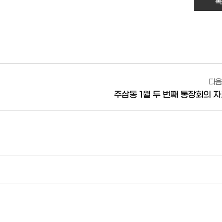
목
다음
주삼동 1월 두 번째 통장회의 