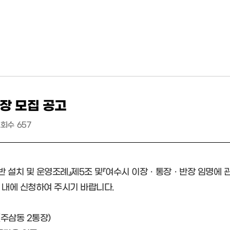
장 모집 공고
조회수
657
 설치 및 운영조례』제5조 및『여수시 이장ㆍ통장ㆍ반장 임명에 관
 내에 신청하여 주시기 바랍니다.
명(주삼동 2통장)