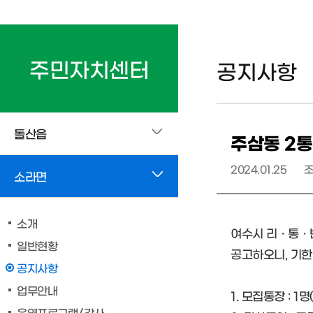
주민자치센터
공지사항
돌산읍
주삼동 2통
2024.01.25
소라면
소개
여수시 리ㆍ통ㆍ반
일반현황
공고하오니, 기한
공지사항
업무안내
1. 모집통장 : 1
운영프로그램/강사