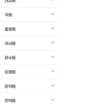
대교동
국동
월호동
여서동
문수동
미평동
둔덕동
만덕동