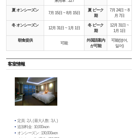
乘用車 : 22 /
夏 オンシーズン
夏 ピーク
7月 24日 ~ 8
7月 15日 ~ 8月 15日
期
月 7日
冬 オンシーズン
冬 ピーク
12月 31日 ~
12月 31日 ~ 1月 1日
期
1月 1日
朝食提供
外国語案内
可能(영어,
可能
が可能
일어)
客室情報
定員 : 2人 ( 最大人数 : 3人 )
追加料金 : 10,000won
オンシーズン : 130,000won