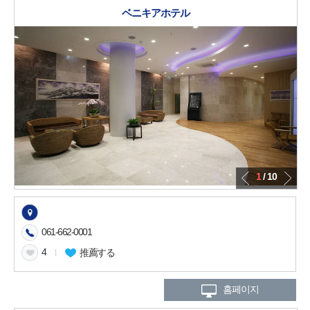
ベニキアホテル
1
/ 10
061-662-0001
4
l
推薦する
홈페이지