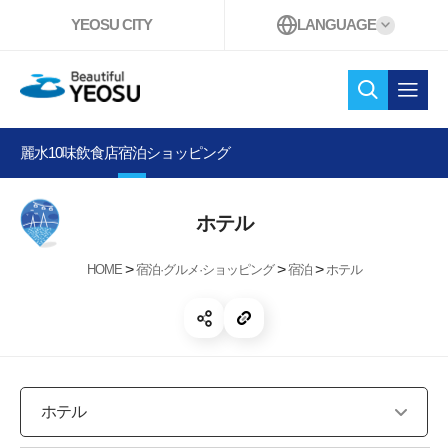
YEOSU CITY
LANGUAGE
Beautiful YEOSU
検索
オー
麗水10味
飲食店
宿泊
ショッピング
ホテル
>
>
>
HOME
宿泊·グルメ·ショッピング
宿泊
ホテル
共有する 開く
リンクコピー
ホテル