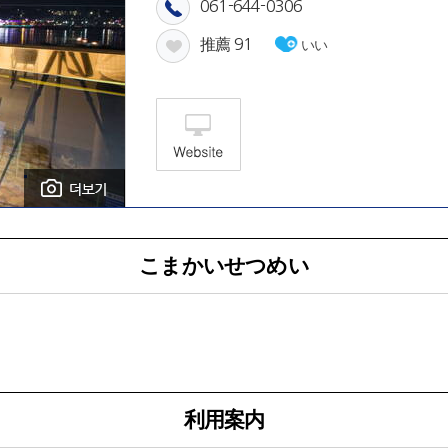
061-644-0306
推薦
91
いい
こまかいせつめい
利用案内