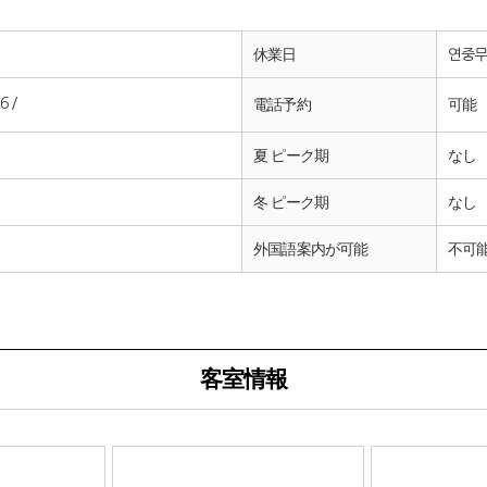
休業日
연중
6 /
電話予約
可能
夏 ピーク期
なし
冬 ピーク期
なし
外国語案内が可能
不可
客室情報