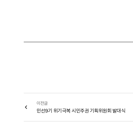
이전글
민선9기 위기극복 시민주권 기획위원회 발대식