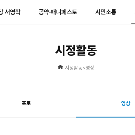
장 서영학
공약∙매니페스토
시민소통
시정활동
시정활동
>
영상
포토
영상