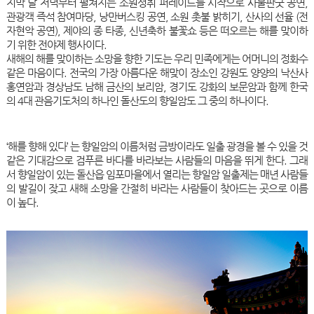
지막 날 저녁부터 펼쳐지는 소원성취 퍼레이드를 시작으로 사물판굿 공연,
관광객 즉석 참여마당, 낭만버스킹 공연, 소원 촛불 밝히기, 산사의 선율 (전
자현악 공연), 제야의 종 타종, 신년축하 불꽃쇼 등은 떠오르는 해를 맞이하
기 위한 전야제 행사이다.
새해의 해를 맞이하는 소망을 향한 기도는 우리 민족에게는 어머니의 정화수
같은 마음이다. 전국의 가장 아름다운 해맞이 장소인 강원도 양양의 낙산사
홍연암과 경상남도 남해 금산의 보리암, 경기도 강화의 보문암과 함께 한국
의 4대 관음기도처의 하나인 돌산도의 향일암도 그 중의 하나이다.
‘해를 향해 있다’ 는 향일암의 이름처럼 금방이라도 일출 광경을 볼 수 있을 것
같은 기대감으로 검푸른 바다를 바라보는 사람들의 마음을 뛰게 한다. 그래
서 향일암이 있는 돌산읍 임포마을에서 열리는 향일암 일출제는 매년 사람들
의 발길이 잦고 새해 소망을 간절히 바라는 사람들이 찾아드는 곳으로 이름
이 높다.