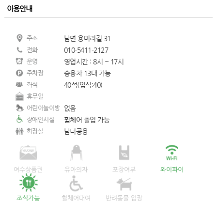
이용안내
주소
남면 용머리길 31
전화
010-5411-2127
운영
영업시간 : 8시 ~ 17시
주차장
승용차 13대 가능
좌석
40석(입식:40)
휴무일
어린이놀이방
없음
장애인시설
휠체어 출입 가능
화장실
남녀공용
여수상품권
유아의자
포장여부
와이파이
조식가능
휠체어대여
반려동물 입장