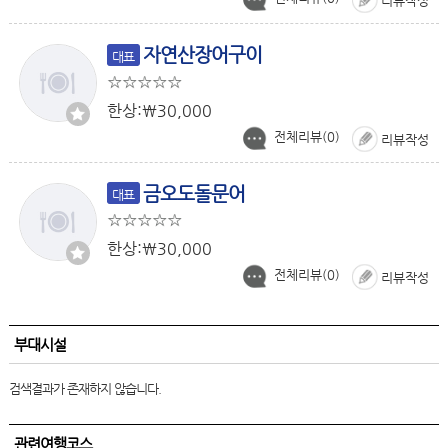
리뷰작성
자연산장어구이
대표
한상:￦30,000
전체리뷰(
0
)
리뷰작성
금오도돌문어
대표
한상:￦30,000
전체리뷰(
0
)
리뷰작성
부대시설
검색결과가 존재하지 않습니다.
관련여행코스