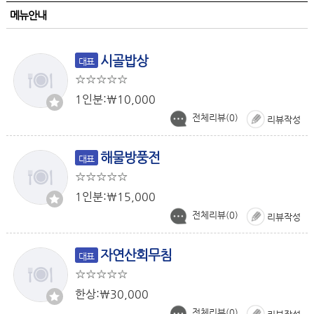
메뉴안내
시골밥상
대표
1인분:￦10,000
전체리뷰(
0
)
리뷰작성
해물방풍전
대표
1인분:￦15,000
전체리뷰(
0
)
리뷰작성
자연산회무침
대표
한상:￦30,000
전체리뷰(
0
)