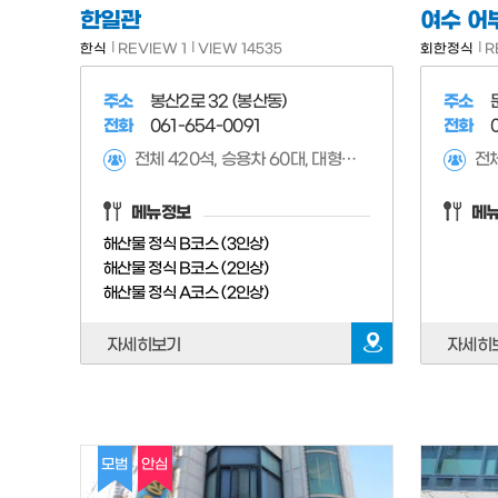
한일관
여수 어
한식
REVIEW 1
VIEW 14535
회한정식
R
주소
봉산2로 32 (봉산동)
주소
전화
061-654-0091
전화
전체 420석, 승용차 60대, 대형차 4대 가능,
메뉴정보
메
해산물 정식 B코스 (3인상)
해산물 정식 B코스 (2인상)
해산물 정식 A코스 (2인상)
자세히보기
자세히
모범
안심