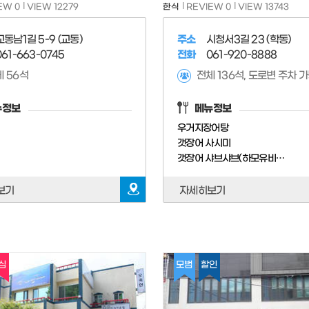
EW 0
VIEW 12279
한식
REVIEW 0
VIEW 13743
교동남1길 5-9 (교동)
주소
시청서3길 23 (학동)
061-663-0745
전화
061-920-8888
 56석
뉴정보
메뉴정보
림
우거지장어탕
갯장어 사시미
갯장어 샤브샤브(하모유비끼)(계절메뉴)
보기
자세히보기
심
모범
할인