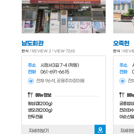
남도회관
오죽헌
한식
REVIEW 2
VIEW 7265
한식
REVI
주소
시청서3길 7-4 (학동)
주소
전화
061-691-6615
전화
전체 96석, 공용주차장이용
전체
메뉴정보
메
왕삼겹(200g)
궁중밥상
생오리(200g)
만두전골
자세히보기
자세히