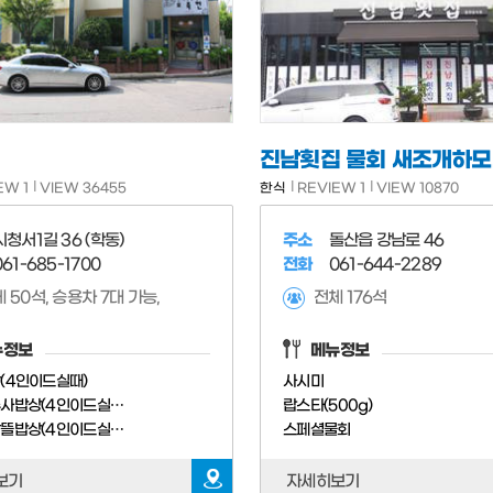
EW 1
VIEW 36455
한식
REVIEW 1
VIEW 10870
시청서1길 36 (학동)
주소
돌산읍 강남로 46
061-685-1700
전화
061-644-2289
 50석, 승용차 7대 가능,
전체 176석
뉴정보
메뉴정보
(4인이드실때)
사시미
전라좌수사밥상(4인이드실때)
랍스타(500g)
이순신알뜰밥상(4인이드실때)
스페셜물회
보기
자세히보기