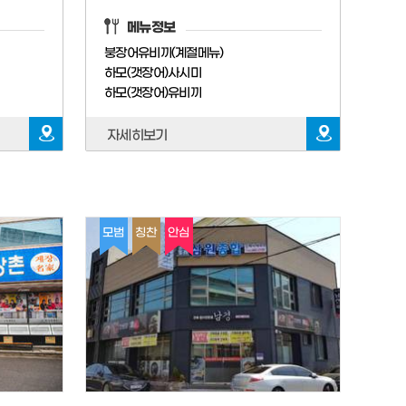
메뉴정보
붕장어유비끼(계절메뉴)
하모(갯장어)사시미
하모(갯장어)유비끼
자세히보기
모범
칭찬
안심