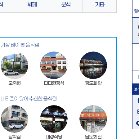
식
뷔페
분식
기타
열
가장 많이 본 음식점
오죽헌
다다한정식
경도회관
여
네티즌이 많이 추천한 음식점
삼학집
대성식당
남도회관