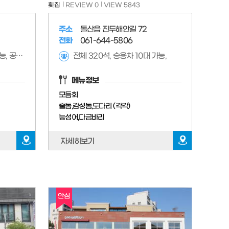
횟집
REVIEW 0
VIEW 5843
주소
돌산읍 진두해안길 72
전화
061-644-5806
전체 136석, 도로변 주차 가능, 공용 주차장 사용 가능
전체 320석, 승용차 10대 가능,
메뉴정보
모듬회
줄돔,감성돔,도다리 (각각)
능성어,다금바리
자세히보기
안심