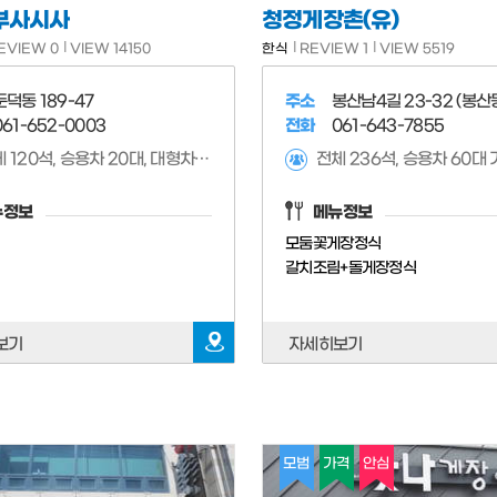
부사시사
청정게장촌(유)
EVIEW 0
VIEW 14150
한식
REVIEW 1
VIEW 5519
둔덕동 189-47
주소
봉산남4길 23-32 (봉산
061-652-0003
전화
061-643-7855
전체 120석, 승용차 20대, 대형차 7대 가능,
전체 236석, 승용차 60대 
뉴정보
메뉴정보
모둠꽃게장정식
갈치조림+돌게장정식
보기
자세히보기
모범
가격
안심