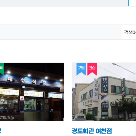
검색어
격
모범
안심
당
경도회관 여천점