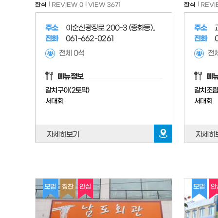
한식
REVIEW 0
VIEW 3671
한식
REVI
주소
이순신광장로 200-3 (종화동)..
주소
전화
061-662-0261
전화
전체 0석
전체
메뉴정보
메
갈치구이(2토막)
갈치조
서대회
서대회
자세히보기
자세히
모범
칭찬
안심
모범
안