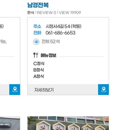
남경전복
한식
REVIEW 0
VIEW 19909
동)
주소
시청서4길 54 (학동)
전화
061-686-6653
가능,
전체 52석
메뉴정보
C정식
B정식
A정식
자세히보기