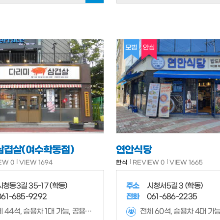
모범
안심
삼겹살(여수학동점)
연안식당
EW 0
VIEW 1694
한식
REVIEW 0
VIEW 1665
시청동3길 35-17 (학동)
주소
시청서5길 3 (학동)
061-685-9292
전화
061-686-2235
전체 44석, 승용차 1대 가능, 공용주차장 이용 가능
전체 60석, 승용차 4대 가능