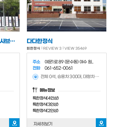
진남횟집 물회 새조개하모샤브샤브 돌산본점
다다한정식
회한정식
REVIEW 3
VIEW 35469
주소
여문1로 89 (문수동) 여수 원..
전화
061-652-0061
전체 0석, 승용차 300대, 대형차 100대 가능,
메뉴정보
특한정식(4인상)
특한정식(3인상)
특한정식(2인상)
자세히보기