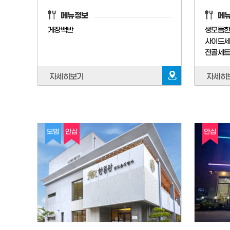
메뉴정보
메
게장백반
생모듬한판
사이드
전골세
자세히보기
자세히
모범
안심
안심