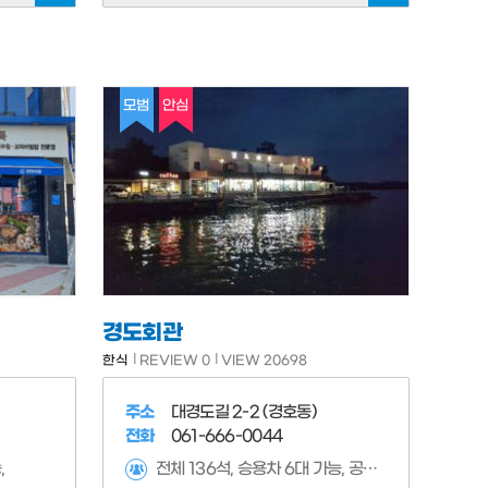
모범
안심
경도회관
한식
REVIEW 0
VIEW 20698
주소
대경도길 2-2 (경호동)
전화
061-666-0044
,
전체 136석, 승용차 6대 가능, 공용주차장 무료