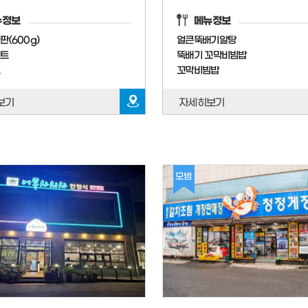
뉴정보
메뉴정보
(600g)
얼큰뚝배기알탕
세트
뚝배기 꼬막비빔밥
트
꼬막비빔밥
보기
자세히보기
모범