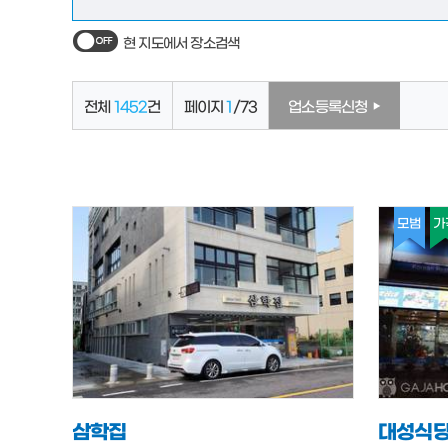
현 지도에서 장소검색
전체
1452
건
페이지
1
/73
업소등록신청
모범
가
삼학집
대성식