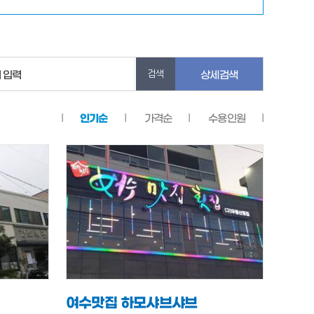
 입력
상세검색
인기순
가격순
수용인원
여수맛집 하모샤브샤브