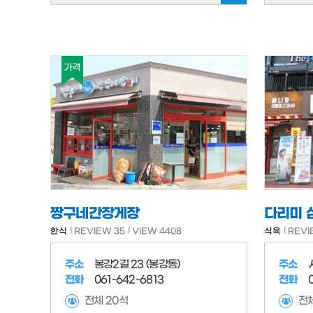
가격
짱구네간장게장
다리미 
한식
REVIEW 35
VIEW 4408
식육
REVI
주소
봉강2길 23 (봉강동)
주소
전화
061-642-6813
전화
전체 20석