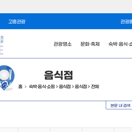
고흥관광
관광홍
관광명소
문화·축제
숙박·음식·
음식점
홈
숙박·음식·쇼핑
>
음식점
>
음식점
>
전체
>
본문 내 검색