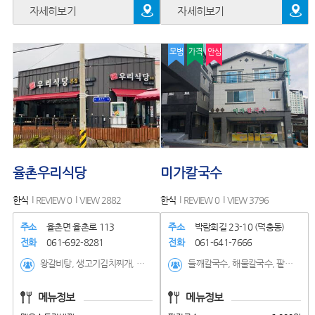
자세히보기
자세히보기
모범
가격
안심
율촌우리식당
미가칼국수
한식
REVIEW 0
VIEW 2882
한식
REVIEW 0
VIEW 3796
주소
율촌면 율촌로 113
주소
박람회길 23-10 (덕충동)
전화
061-692-8281
전화
061-641-7666
왕갈비탕, 생고기김치찌개, 매운소등갈비찜, 매운돼지갈비찜
들깨칼국수, 해물칼국수, 팥칼국수, 매생이칼국수(동절기), 매생이떡국(동절기), 생채 비빔밥, 우거지장어탕, 냉면(하절기), 콩국수(하절기), 김치왕만두, 모듬왕만두, 해물파전, 짜글이
메뉴정보
메뉴정보