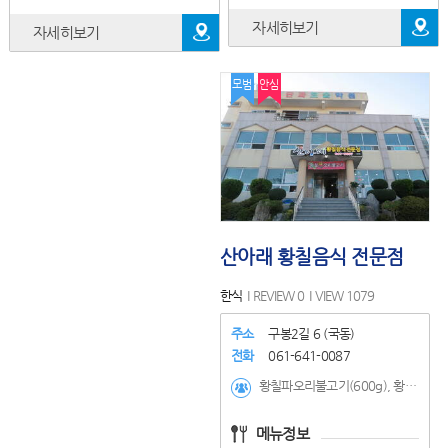
자세히보기
자세히보기
모범
안심
산아래 황칠음식 전문점
한식
REVIEW 0
VIEW 1079
주소
구봉2길 6 (국동)
전화
061-641-0087
황칠파오리불고기(600g), 황칠삼계탕, 황칠전복삼계탕, 황칠오리백숙
메뉴정보