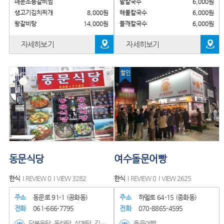
매운소등갈비찜
팥칼국수
6,000원
생고기김치찌개
8,000원
해물칼국수
6,000원
왕갈비탕
14,000원
들깨칼국수
6,000원
자세히보기
자세히보기
할인
동문식당
여수돌문어빵
한식
REVIEW 0
VIEW 3282
한식
REVIEW 0
VIEW 2625
주소
동문로 91-1 (공화동)
주소
하멜로 64-15 (종화동)
전화
061-666-7795
전화
070-8865-4595
닭볶음탕, 동태탕, 삼계탕, 김치찌개
돌문어빵