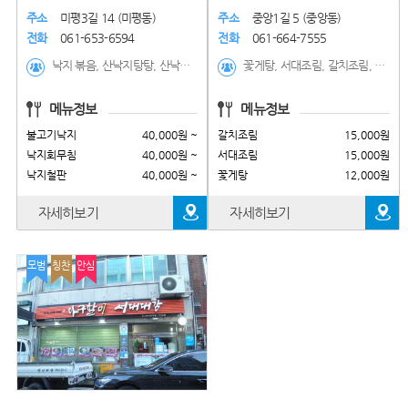
주소
미평3길 14 (미평동)
주소
중앙1길 5 (중앙동)
전화
061-653-6594
전화
061-664-7555
낙지 볶음, 산낙지탕탕, 산낙지비빔밥(점심특선), 연포탕(점심특선), 낙지전골, 낙지철판, 낙지회무침, 불고기낙지
꽃게탕, 서대조림, 갈치조림, 서대회정식, 새우장정식, 게장정식, 보리밥정식
메뉴정보
메뉴정보
불고기낙지
40,000원 ~
갈치조림
15,000원
낙지회무침
40,000원 ~
서대조림
15,000원
낙지철판
40,000원 ~
꽃게탕
12,000원
자세히보기
자세히보기
모범
칭찬
안심