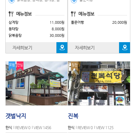
메뉴정보
메뉴정보
삼계탕
11,000원
돌문어빵
20,000원
동태탕
8,000원
닭볶음탕
30,000원
자세히보기
자세히보기
모범
안심
칭찬
갯벌낙지
진복
한식
REVIEW 0
VIEW 1456
한식
REVIEW 0
VIEW 1125