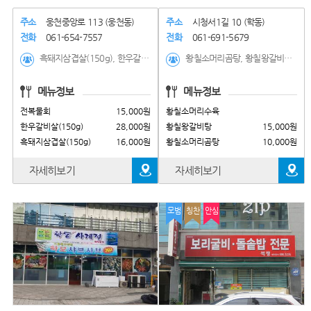
주소
웅천중앙로 113 (웅천동)
주소
시청서1길 10 (학동)
전화
061-654-7557
전화
061-691-5679
흑돼지삼겹살(150g), 한우갈비살(150g), 전복물회, 김치찌개, 청국장, 돌솥비빔밥, 제육볶음, 순두부찌개, 비빔밥, 갈비탕, 떡국,떡만두국(계절메뉴)
황칠소머리곰탕, 황칠왕갈비탕, 황칠소머리수육, 황칠소머리전골, 황칠갈비찜(순한맛/얼큰한맛), 한우육회비빔밥, 한우육회비빔밥돌솥, 한우육사시미(250g), 한우육회(250g)
메뉴정보
메뉴정보
전복물회
15,000원
황칠소머리수육
한우갈비살(150g)
28,000원
황칠왕갈비탕
15,000원
흑돼지삼겹살(150g)
16,000원
황칠소머리곰탕
10,000원
자세히보기
자세히보기
모범
칭찬
안심