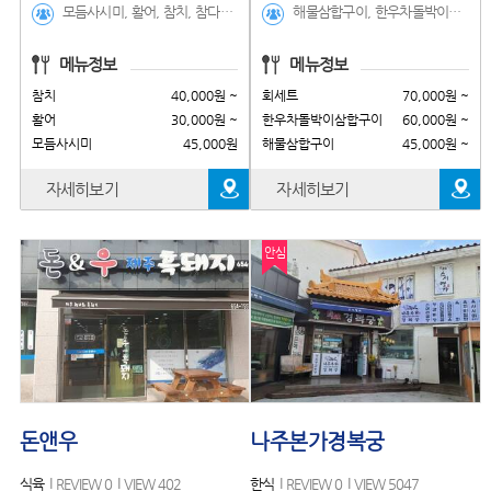
모듬사시미, 활어, 참치, 참다랑어, 연어사시미, 활어+연어 , 광어+도미, 연어+참치, 참치+ 활어, 연어+연어볼, 생새우+간장새우, 스테이크+ 장어, 여수초밥스페셜(1인당 6가지 초밥), 모듬사시미 8봉,1인당 6가지 초밥, 모듬초밥, 특선초밥, 특모듬초밥, 광어(10ps), 연어(8ps), 참치(ps), 도미(ps), 장어(8ps), 생새우(8ps), 간장새우(8ps), 연어불초밥(8ps), 스테이크(8ps), 새우초밥(10ps), 새우튀김초밥(6ps), 야끼우동, 돈가스, 나가사키짬뽕, 왕새우튀김, 새우튀김, 우동, 회덮밥, 장어한마리덮밥, 물회(계절메뉴), 소바(계절메뉴)
해물삼합구이, 한우차돌박이삼합구이, 회세트, 모듬조개구이, 치즈가리비구이, 조개탕, 꼬막구이, 광어회, 참돔회, 뽈락회, 쥐치회, 모듬회, 강도다리, 우럭매운탕, 뽈락매운탕, 산낙지, 해삼,멍게, 꼬막무침, 대하튀김,오징어튀김, 탕수육, 서대회무침, 회덮밥, 해물라면, 해물칼국수,사골떡국
메뉴정보
메뉴정보
참치
40,000원 ~
회세트
70,000원 ~
활어
30,000원 ~
한우차돌박이삼합구이
60,000원 ~
모듬사시미
45,000원
해물삼합구이
45,000원 ~
자세히보기
자세히보기
안심
돈앤우
나주본가경복궁
식육
REVIEW 0
VIEW 402
한식
REVIEW 0
VIEW 5047