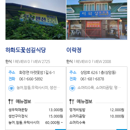
하화도꽃섬길식당
이락정
한식
REVIEW 0
VIEW 2725
한식
REVIEW 0
VIEW 2008
주소
화정면 아랫꽃섬1길 6-1
주소
상암로 626 1층(상암동)
전화
061-666-5892
전화
061-681-6878
농어,참돔,우럭사시미, 생선구이정식, 생우럭매운탕, 백반정식, 서대회, 갑오징어, 해물부추전, 문어숙회
소머리수육, 소머리곰탕, 멍게비빔밥, 육회비빔밥, 육회, 추어탕
메뉴정보
메뉴정보
생우럭매운탕
13,000원
멍게비빔밥
12,000원
생선구이정식
15,000원
소머리곰탕
10,000원
농어,참돔,우럭사시미
60,000원 ~
소머리수육