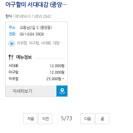
아구할미 서대대감 (중앙동)
한식
REVIEW 0
VIEW 2042
주소
교동남2길 5 (중앙동)
전화
061-684-3908
아귀찜, 아구탕, 서대회, 대창찜, 장어구이(2인), 장어탕, 갈치구이(2인)
메뉴정보
서대회
12,000원
아구탕
12,000원
아귀찜
25,000원 ~
자세히보기
처음
이전
다음
끝