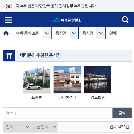
이 누리집은 대한민국 공식 전자정부 누리집입니다.
숙박·음식·쇼핑
음식점
음식점
전체
네티즌이 추천한 음식점
오죽헌
다다한정식
경도회관
검색어
전체 1452건