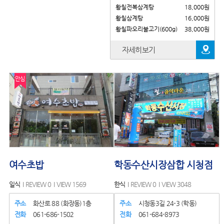
황칠전복삼계탕
18,000원
황칠삼계탕
16,000원
황칠파오리불고기(600g)
38,000원
자세히보기
안심
여수초밥
학동수산시장삼합 시청점
일식
REVIEW 0
VIEW 1569
한식
REVIEW 0
VIEW 3048
주소
화산로 88 (화장동)1층
주소
시청동3길 24-3 (학동)
전화
061-686-1502
전화
061-684-8973