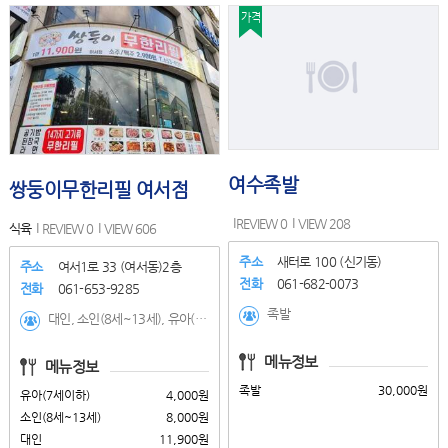
가격
여수족발
쌍둥이무한리필 여서점
REVIEW 0
VIEW 208
식육
REVIEW 0
VIEW 606
주소
새터로 100 (신기동)
주소
여서1로 33 (여서동)2층
전화
061-682-0073
전화
061-653-9285
족발
대인, 소인(8세~13세), 유아(7세이하)
메뉴정보
메뉴정보
족발
30,000원
유아(7세이하)
4,000원
소인(8세~13세)
8,000원
대인
11,900원