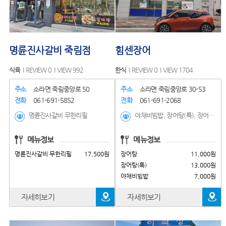
명륜진사갈비 죽림점
힘센장어
식육
REVIEW 0
VIEW 992
한식
REVIEW 0
VIEW 1704
주소
소라면 죽림중앙로 50
주소
소라면 죽림중앙로 30-53
전화
061-691-5852
전화
061-691-2068
명륜진사갈비 무한리필
야채비빔밥, 장어탕(특), 장어탕, 장어탕(포장), 장어정식, 통장어탕, 깨장어통구이(200g), 깨장어양념구이(200g), 장어구이(200g)
메뉴정보
메뉴정보
명륜진사갈비 무한리필
17,500원
장어탕
11,000원
장어탕(특)
13,000원
야채비빔밥
7,000원
자세히보기
자세히보기