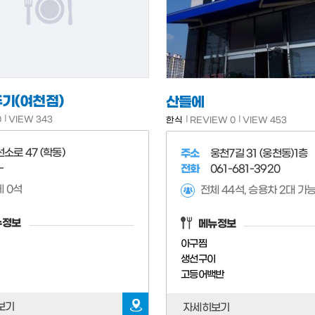
기(여천점)
산들에
0
VIEW 343
한식
REVIEW 0
VIEW 453
선소로 47 (학동)
주소
웅천7길 31 (웅천동)1층
-
전화
061-681-3920
 0석
전체 44석, 승용차 2대 가능
뉴정보
메뉴정보
아구찜
생선구이
고등어백반
보기
자세히보기