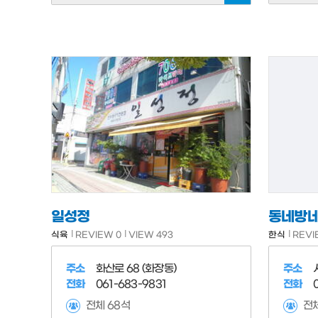
동네방
일성정
한식
REVI
식육
REVIEW 0
VIEW 493
주소
주소
화산로 68 (화장동)
전화
전화
061-683-9831
전체
전체 68석