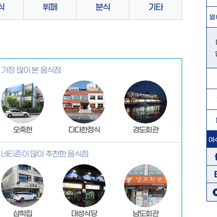
식
뷔페
분식
기타
열
가장 많이 본 음식점
오죽헌
다다한정식
경도회관
여
네티즌이 많이 추천한 음식점
삼학집
대성식당
남도회관