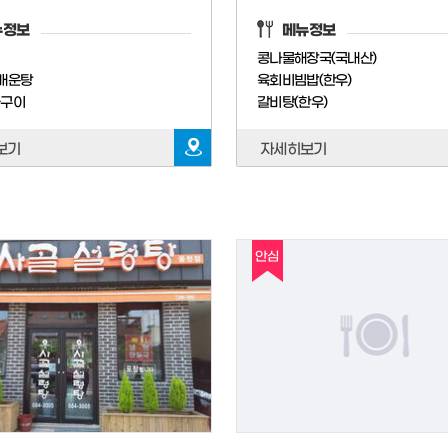
뉴정보
메뉴정보
회
콩나물해장국(국내산)
매운탕
육회비빔밥(한우)
금구이
갈비탕(한우)
보기
자세히보기
안심