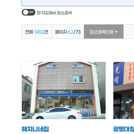
현 지도에서 장소검색
전체
1452
건
페이지
62
/73
업소등록신청
해지니네집
광명대창