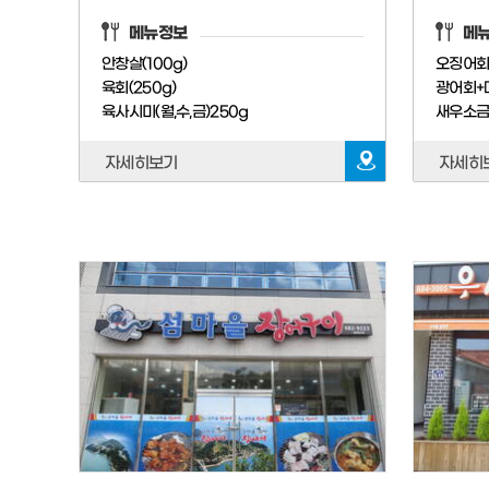
메
메뉴정보
오징어
안창살(100g)
광어회+
육회(250g)
새우소
육사시미(월,수,금)250g
자세히
자세히보기