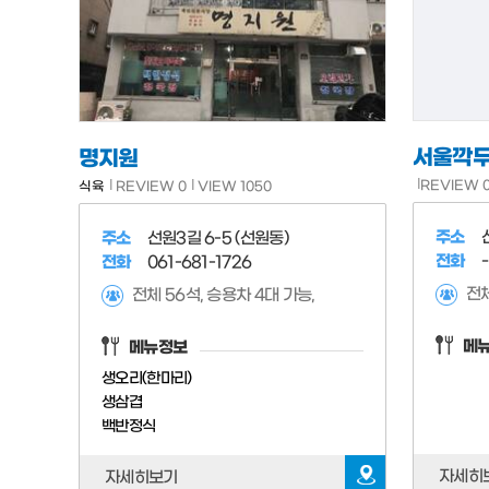
서울깍두
명지원
REVIEW 
식육
REVIEW 0
VIEW 1050
주소
주소
선원3길 6-5 (선원동)
전화
-
전화
061-681-1726
전체
전체 56석, 승용차 4대 가능,
메
메뉴정보
생오리(한마리)
생삼겹
백반정식
자세히
자세히보기