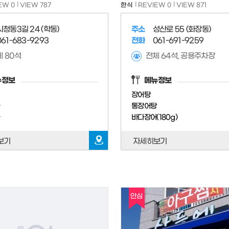
EW 0
VIEW 787
한식
REVIEW 0
VIEW 871
시청동3길 24 (학동)
주소
성산로 55 (화장동)
061-683-9293
전화
061-691-9259
 80석
전체 64석, 공용주차장
뉴정보
메뉴정보
이
장어탕
골
통장어탕
골
바다장어(180g)
보기
자세히보기
안심