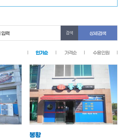
 입력
상세검색
인기순
가격순
수용인원
봉황