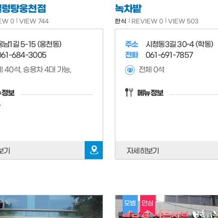
녹차밭
설렁탕웅천점
한식
REVIEW 0
VIEW 503
EW 0
VIEW 744
주소
시청동3길 30-4 (학동)
웅남1길 5-15 (웅천동)
전화
061-691-7857
061-684-3005
전체 0석
 40석, 승용차 4대 가능,
메뉴정보
뉴정보
탕
자세히보기
보기
모범
안심