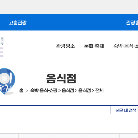
고흥관광
관광홍
관광명소
문화·축제
숙박·음식·
음식점
홈
숙박·음식·쇼핑
>
음식점
>
음식점
>
전체
>
본문 내 검색