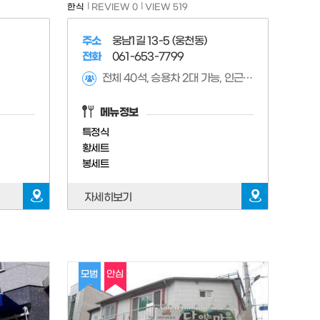
한식
REVIEW 0
VIEW 519
주소
웅남1길 13-5 (웅천동)
전화
061-653-7799
전체 40석, 승용차 2대 가능, 인근 도로변 주차가능
메뉴정보
특정식
황세트
봉세트
자세히보기
모범
안심