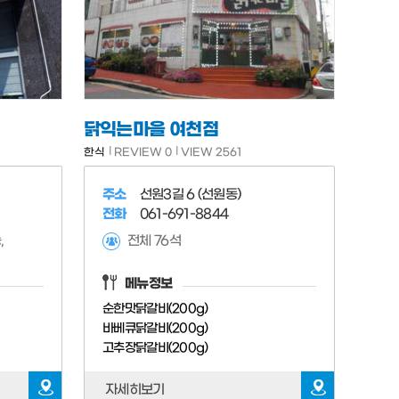
닭익는마을 여천점
한식
REVIEW 0
VIEW 2561
주소
선원3길 6 (선원동)
전화
061-691-8844
,
전체 76석
메뉴정보
순한맛닭갈비(200g)
바베큐닭갈비(200g)
고추장닭갈비(200g)
자세히보기