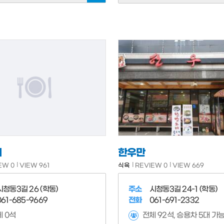
네
한우만
EW 0
VIEW 961
식육
REVIEW 0
VIEW 669
시청동3길 26 (학동)
주소
시청동3길 24-1 (학동)
061-685-9669
전화
061-691-2332
 0석
전체 92석, 승용차 5대 가능