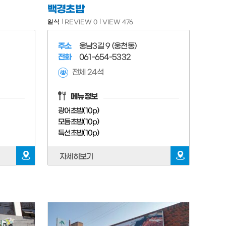
백경초밥
일식
REVIEW 0
VIEW 476
주소
웅남3길 9 (웅천동)
전화
061-654-5332
전체 24석
메뉴정보
광어초밥(10p)
모듬초밥(10p)
특선초밥(10p)
자세히보기