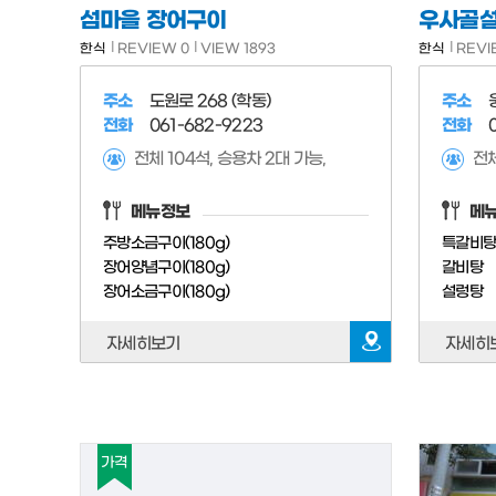
섬마을 장어구이
우사골
한식
REVIEW 0
VIEW 1893
한식
REVI
주소
도원로 268 (학동)
주소
전화
061-682-9223
전화
전체 104석, 승용차 2대 가능,
전체
메뉴정보
메
주방소금구이(180g)
특갈비
장어양념구이(180g)
갈비탕
장어소금구이(180g)
설렁탕
자세히보기
자세히
가격