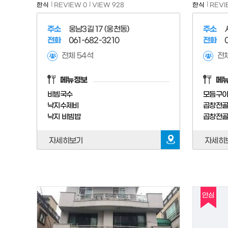
한식
REVIEW 0
VIEW 928
한식
REVI
주소
웅남3길 17 (웅천동)
주소
전화
061-682-3210
전화
전체 54석
전체
메뉴정보
메
비빔국수
모듬구
낙지수제비
곱창전
낙지 비빔밥
곱창전
자세히보기
자세히
안심