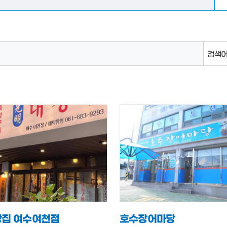
검색어
집 여수여천점
호수장어마당