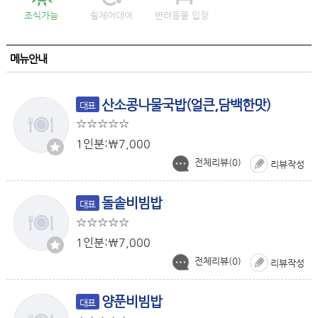
조식가능
휠체어대여
반려동물 입장
메뉴안내
산소콩나물국밥(얼큰,담백한맛)
대표
1인분:￦7,000
전체리뷰(
0
)
리뷰작성
돌솥비빔밥
대표
1인분:￦7,000
전체리뷰(
0
)
리뷰작성
양푼비빔밥
대표