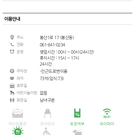
이용안내
주소
봉산1로 17 (봉산동)
전화
061-641-0234
운영
영업시간 : 00시 ~ 00시(24시간)
휴식시간 : 15시 ~ 17시
24시간
주차장
-인근도로변이용
좌석
73석(입식:73)
휴무일
어린이놀이방
없음
화장실
남녀구분
여수상품권
유아의자
포장여부
와이파이