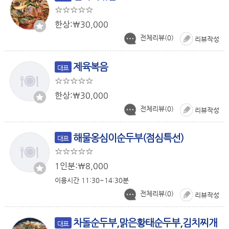
한상:￦30,000
전체리뷰(
0
)
리뷰작성
제육복음
대표
한상:￦30,000
전체리뷰(
0
)
리뷰작성
해물옹심이순두부(점심특선)
대표
1인분:￦8,000
이용시간 11:30~14:30분
전체리뷰(
0
)
리뷰작성
차돌순두부,맑은황태순두부,김치찌개
대표