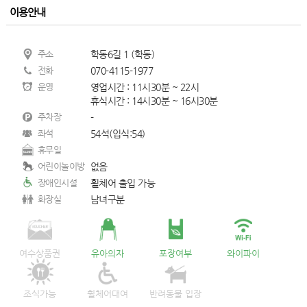
이용안내
주소
학동6길 1 (학동)
전화
070-4115-1977
운영
영업시간 : 11시30분 ~ 22시
휴식시간 : 14시30분 ~ 16시30분
주차장
-
좌석
54석(입식:54)
휴무일
어린이놀이방
없음
장애인시설
휠체어 출입 가능
화장실
남녀구분
여수상품권
유아의자
포장여부
와이파이
조식가능
휠체어대여
반려동물 입장