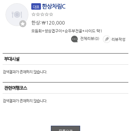
한상차림C
대표
한상:￦120,000
모듬회+생삼겹구이+순두부전골+사이드 택1
전체리뷰(
0
)
리뷰작성
부대시설
검색결과가 존재하지 않습니다.
관련여행코스
검색결과가 존재하지 않습니다.