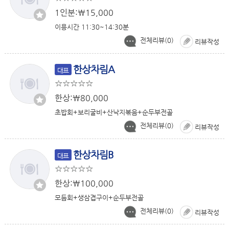
1인분:￦15,000
이용시간 11:30~14:30분
전체리뷰(
0
)
리뷰작성
한상차림A
대표
한상:￦80,000
초밥회+보리굴비+산낙지볶음+순두부전골
전체리뷰(
0
)
리뷰작성
한상차림B
대표
한상:￦100,000
모듬회+생삼겹구이+순두부전골
전체리뷰(
0
)
리뷰작성