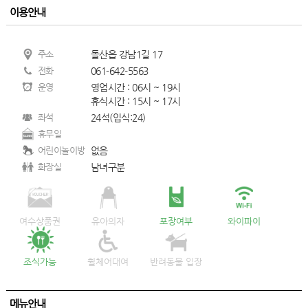
이용안내
주소
돌산읍 강남1길 17
전화
061-642-5563
운영
영업시간 : 06시 ~ 19시
휴식시간 : 15시 ~ 17시
좌석
24석(입식:24)
휴무일
어린이놀이방
없음
화장실
남녀구분
여수상품권
유아의자
포장여부
와이파이
조식가능
휠체어대여
반려동물 입장
메뉴안내