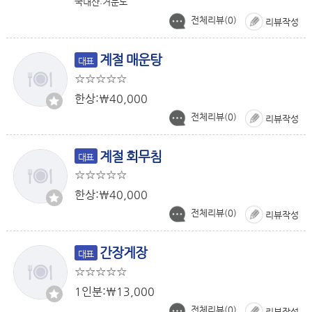
국내산:거문도
전체리뷰(
0
)
리뷰작성
계절 매운탕
대표
한상:￦40,000
전체리뷰(
0
)
리뷰작성
계절 회무침
대표
한상:￦40,000
전체리뷰(
0
)
리뷰작성
간장게장
대표
1인분:￦13,000
전체리뷰(
0
)
리뷰작성