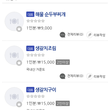
해물 순두부찌개
대표
1인분:￦9,000
전체리뷰(
0
)
리뷰작성
생갈치조림
대표
1인분:￦15,000
2인이상
국내산:거문도
전체리뷰(
0
)
리뷰작성
생갈치구이
대표
1인분:￦15,000
2인이상