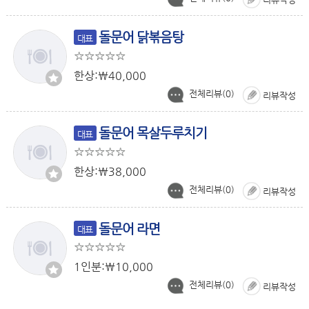
돌문어 닭볶음탕
대표
한상:￦40,000
전체리뷰(
0
)
리뷰작성
돌문어 목살두루치기
대표
한상:￦38,000
전체리뷰(
0
)
리뷰작성
돌문어 라면
대표
1인분:￦10,000
전체리뷰(
0
)
리뷰작성