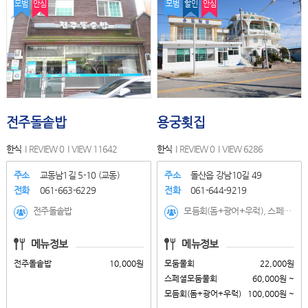
모범
안심
모범
할인
안심
전주돌솥밥
용궁횟집
한식
REVIEW 0
VIEW 11642
한식
REVIEW 0
VIEW 6286
주소
교동남1길 5-10 (교동)
주소
돌산읍 강남10길 49
전화
061-663-6229
전화
061-644-9219
전주돌솥밥
모듬회(돔+광어+우럭), 스페셜모둠물회, 모둠물회, 사시미(농어,광어,돔,우럭), 회덮밥, 전복, 낙지,해삼,멍게, 하모샤브샤브(계절메뉴), 모듬회+하모샤브샤브세트, 생선물회, 하모/전복물회
메뉴정보
메뉴정보
전주돌솥밥
10,000원
모둠물회
22,000원
스페셜모둠물회
60,000원 ~
모듬회(돔+광어+우럭)
100,000원 ~