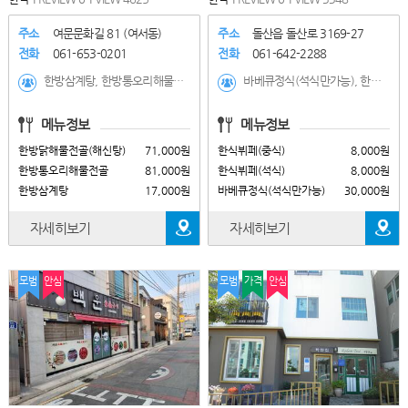
주소
여문문화길 81 (여서동)
주소
돌산읍 돌산로 3169-27
전화
061-653-0201
전화
061-642-2288
한방삼계탕, 한방통오리해물전골, 한방닭해물전골(해신탕), 한방통오리해물전골, 한방참옻닭해물전골, 한방오골계해물전골, 한방참옻닭
바베큐정식(석식만가능), 한식뷔페(석식), 한식뷔페(중식), 한식뷔페(조식)
메뉴정보
메뉴정보
한방닭해물전골(해신탕)
71,000원
한식뷔페(중식)
8,000원
한방통오리해물전골
81,000원
한식뷔페(석식)
8,000원
한방삼계탕
17,000원
바베큐정식(석식만가능)
30,000원
자세히보기
자세히보기
모범
안심
모범
가격
안심