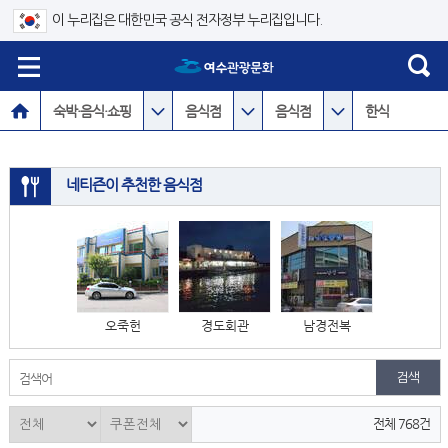
이 누리집은 대한민국 공식 전자정부 누리집입니다.
숙박·음식·쇼핑
음식점
음식점
한식
네티즌이 추천한 음식점
오죽헌
경도회관
남경전복
검색어
전체 768건