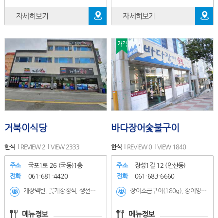
자세히보기
자세히보기
가격
거북이식당
바다장어숯불구이
한식
REVIEW 2
VIEW 2333
한식
REVIEW 0
VIEW 1840
주소
국포1로 26 (국동)1층
주소
장성1길 12 (안산동)
전화
061-681-4420
전화
061-683-6660
게장백반, 꽃게장정식, 생선구이정식
장어소금구이(180g), 장어양념구이(180g), 깨장어양념구이(150g), 산장어탕
메뉴정보
메뉴정보