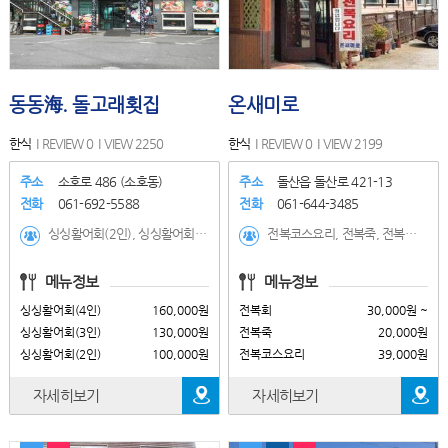
동동海. 돌고래횟집
온새미로
한식
REVIEW 0
VIEW 2250
한식
REVIEW 0
VIEW 2199
주소
소호로 486 (소호동)
주소
돌산읍 돌산로 421-13
전화
061-692-5588
전화
061-644-3485
싱싱활어회(2인), 싱싱활어회(3인), 싱싱활어회(4인), 자연산활어(2인), 자연산활어회(3인), 자연산활어회(4인), 하모(갯장어)샤브샤브-계절메뉴, 하모(갯장어)세트-계절메뉴, 새조개샤브샤브-계절메뉴, 새조개세트-계절메뉴
전복코스요리, 전복죽, 전복회, 전복구이
메뉴정보
메뉴정보
싱싱활어회(4인)
160,000원
전복회
30,000원 ~
싱싱활어회(3인)
130,000원
전복죽
20,000원
싱싱활어회(2인)
100,000원
전복코스요리
39,000원
자세히보기
자세히보기