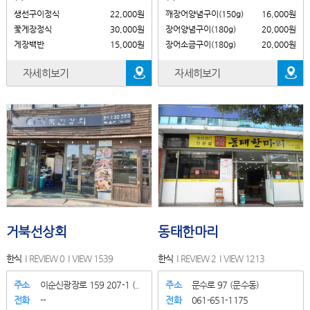
생선구이정식
22,000원
깨장어양념구이(150g)
16,000원
꽃게장정식
30,000원
장어양념구이(180g)
20,000원
게장백반
15,000원
장어소금구이(180g)
20,000원
자세히보기
자세히보기
거북선상회
동태한마리
한식
REVIEW 0
VIEW 1539
한식
REVIEW 2
VIEW 1213
주소
이순신광장로 159 207-1 (..
주소
문수로 97 (문수동)
전화
--
전화
061-651-1175