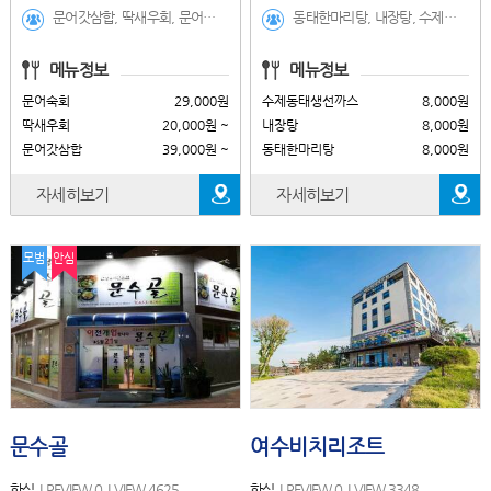
문어갓삼합, 딱새우회, 문어숙회, 서대회무침, 오징어튀김, 거북선강정, 옛날통닭과감자튀김, 물냉면, 비빔냉면, 딱새우초밥, 서대회1인+대접밥, 해물라면(모듬해물), 바다라면(문어+홍합), 새우볶음밥, 날치알주먹밥, 모듬오뎅탕, 딱새우회+연어사시미, 연어사시미, 1인사시미
동태한마리탕, 내장탕, 수제동태생선까스, 황태구이백반, 새우알밥, 황태해장국, 동태찜, 황태찜, 동태해물전골
메뉴정보
메뉴정보
문어숙회
29,000원
수제동태생선까스
8,000원
딱새우회
20,000원 ~
내장탕
8,000원
문어갓삼합
39,000원 ~
동태한마리탕
8,000원
자세히보기
자세히보기
모범
안심
문수골
여수비치리조트
한식
REVIEW 0
VIEW 4625
한식
REVIEW 0
VIEW 3348