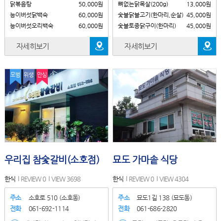
닭볶음탕
50,000원
뼈없는닭목살(200g)
13,000원
능이버섯닭백숙
60,000원
숯불닭불고기(한마리,순살)
45,000원
능이버섯오리백숙
60,000원
숯불토종닭구이(한마리)
45,000원
자세히보기
자세히보기
모범
위생
안심
우리집 참숯갈비(소호점)
묘도 가마솥 식당
한식
REVIEW 0
VIEW 3698
한식
REVIEW 0
VIEW 4304
주소
소호로 510 (소호동)
주소
묘도1길 138 (묘도동)
전화
061-692-1114
전화
061-686-2820