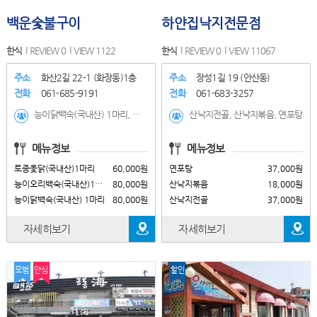
백운숯불구이
하얀집낙지전문점
한식
REVIEW 0
VIEW 1122
한식
REVIEW 0
VIEW 11067
주소
화산2길 22-1 (화장동)1층
주소
장성1길 19 (안산동)
전화
061-685-9191
전화
061-683-3257
능이닭백숙(국내산) 1마리, 능이오리백숙(국내산)1마리, 토종옻닭(국내산)1마리, 닭 숯불구이(국내산)1마리, 모듬스폐셜(국내산), 삼겹살(국내산), 가브리살(국내산), 항정살(국내산), 갈매기살(국내산), 돼지양념갈비, 살치살(국내산), 갈비살(국내산), 꽃등심(국내산)
산낙지전골, 산낙지볶음, 연포탕
메뉴정보
메뉴정보
토종옻닭(국내산)1마리
60,000원
연포탕
37,000원
능이오리백숙(국내산)1마리
80,000원
산낙지볶음
18,000원
능이닭백숙(국내산) 1마리
80,000원
산낙지전골
37,000원
자세히보기
자세히보기
모범
안심
할인