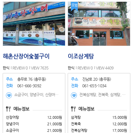
모범
해촌산장어숯불구이
이조삼계탕
한식
REVIEW 0
VIEW 7635
한식
REVIEW 0
VIEW 4409
주소
충무로 76 (충무동)
주소
진남로 20 (충무동)
전화
061-666-3092
전화
061-655-1034
소금구이, 양념구이, 산장어탕, 우거지탕, 오리구이, 장어탕(점심특선)
전복삼계탕, 전복죽, 삼계탕, 해물한방오리탕, 옻/엄삼계탕
메뉴정보
메뉴정보
산장어탕
12,000원
삼계탕
15,000원
양념구이
21,000원
전복죽
12,000원
소금구이
21,000원
전복삼계탕
17,000원