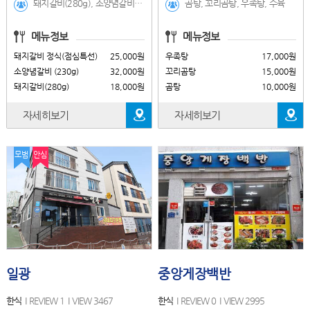
돼지갈비(280g), 소양념갈비 (230g), 돼지갈비 정식(점심특선), 육회(대/180g), 매운돼지갈비 (280g), 소양념갈비 정식 (석식), 보리굴비 정식(점심특선), 소양념갈비 정식(점심특선), 더덕고추장무침
곰탕, 꼬리곰탕, 우족탕, 수육
메뉴정보
메뉴정보
돼지갈비 정식(점심특선)
25,000원
우족탕
17,000원
소양념갈비 (230g)
32,000원
꼬리곰탕
15,000원
돼지갈비(280g)
18,000원
곰탕
10,000원
자세히보기
자세히보기
모범
안심
일광
중앙게장백반
한식
REVIEW 1
VIEW 3467
한식
REVIEW 0
VIEW 2995