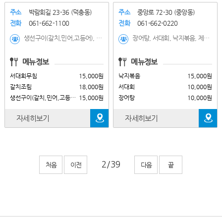
주소
박람회길 23-36 (덕충동)
주소
중앙로 72-30 (중앙동)
전화
061-662-1100
전화
061-662-0220
생선구이(갈치,민어,고등어), 갈치조림, 서대회무침
장어탕, 서대회, 낙지볶음, 제육볶음, 생선구이, 갈치조림, 꽃게탕, 돌게장백반, 꽃게장백반
메뉴정보
메뉴정보
서대회무침
15,000원
낙지볶음
15,000원
갈치조림
18,000원
서대회
10,000원
생선구이(갈치,민어,고등어)
15,000원
장어탕
10,000원
자세히보기
자세히보기
처음
이전
다음
끝