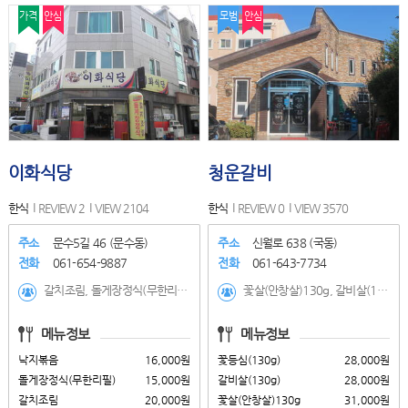
가격
안심
모범
안심
이화식당
청운갈비
한식
REVIEW 2
VIEW 2104
한식
REVIEW 0
VIEW 3570
주소
문수5길 46 (문수동)
주소
신월로 638 (국동)
전화
061-654-9887
전화
061-643-7734
갈치조림, 돌게장정식(무한리필), 낙지볶음
꽃살(안창살)130g, 갈비살(130g), 꽃등심(130g), 육회(200g), 돼지갈비(200g), 생삼겹(150g), 육회비빔밥, 곰탕, 한우갈비탕, 정식냉면
메뉴정보
메뉴정보
낙지볶음
16,000원
꽃등심(130g)
28,000원
돌게장정식(무한리필)
15,000원
갈비살(130g)
28,000원
갈치조림
20,000원
꽃살(안창살)130g
31,000원