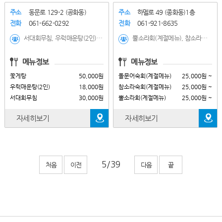
주소
동문로 129-2 (공화동)
주소
하멜로 49 (종화동)1층
전화
061-662-0292
전화
061-921-8635
서대회무침, 우럭매운탕(2인), 꽃게탕, 회덮밥, 게장백반, 제육볶음, 낙지볶음(2인), 갈치조림, 생선구이
뿔소라회(계절메뉴), 참소라숙회(계절메뉴), 돌문어숙회(계절메뉴), 낙지탕탕(계절메뉴), 낙지볶음(계절메뉴), 전복비빔밥, 해물전복물회(냉면사리), 전복버터구이, 전복회
메뉴정보
메뉴정보
꽃게탕
50,000원
돌문어숙회(계절메뉴)
25,000원 ~
우럭매운탕(2인)
18,000원
참소라숙회(계절메뉴)
25,000원 ~
서대회무침
30,000원
뿔소라회(계절메뉴)
25,000원 ~
자세히보기
자세히보기
처음
이전
다음
끝