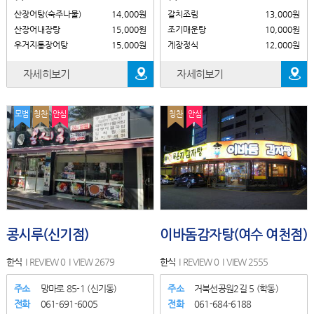
산장어탕(숙주나물)
14,000원
갈치조림
13,000원
산장어내장탕
15,000원
조기매운탕
10,000원
우거지통장어탕
15,000원
게장정식
12,000원
자세히보기
자세히보기
모범
칭찬
안심
칭찬
안심
콩시루(신기점)
이바돔감자탕(여수 여천점)
한식
REVIEW 0
VIEW 2679
한식
REVIEW 0
VIEW 2555
주소
망마로 85-1 (신기동)
주소
거북선공원2길 5 (학동)
전화
061-691-6005
전화
061-684-6188