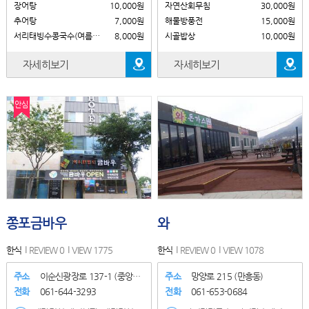
장어탕
10,000원
자연산회무침
30,000원
추어탕
7,000원
해물방풍전
15,000원
서리태빙수콩국수(여름특선)
8,000원
시골밥상
10,000원
자세히보기
자세히보기
안심
쫑포금바우
와
한식
REVIEW 0
VIEW 1775
한식
REVIEW 0
VIEW 1078
주소
이순신광장로 137-1 (중앙동)..
주소
망양로 215 (만흥동)
전화
061-644-3293
전화
061-653-0684