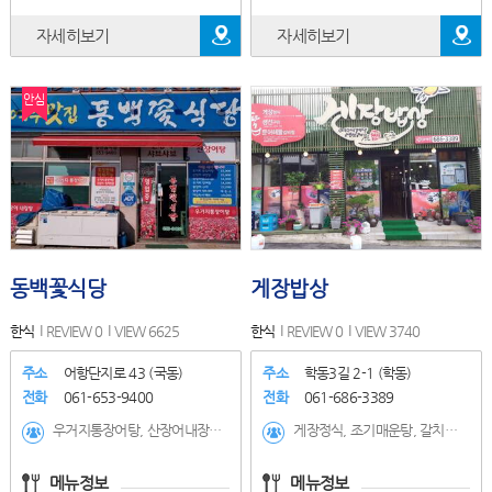
자세히보기
자세히보기
안심
동백꽃식당
게장밥상
한식
REVIEW 0
VIEW 6625
한식
REVIEW 0
VIEW 3740
주소
어항단지로 43 (국동)
주소
학동3길 2-1 (학동)
전화
061-653-9400
전화
061-686-3389
우거지통장어탕, 산장어내장탕, 산장어탕(숙주나물), 우거지장어탕, 붕장어구이, 붕장어샤브샤브, 백반(아침식사)
게장정식, 조기매운탕, 갈치조림, 생선구이, 해물갈비찜
메뉴정보
메뉴정보