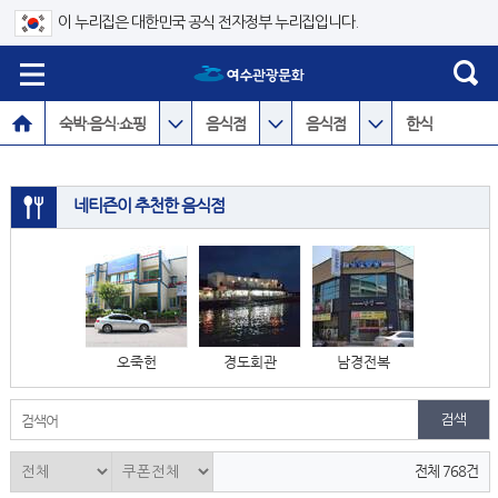
이 누리집은 대한민국 공식 전자정부 누리집입니다.
숙박·음식·쇼핑
음식점
음식점
한식
네티즌이 추천한 음식점
오죽헌
경도회관
남경전복
검색어
전체 768건