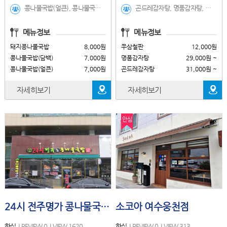
콩나물국밥(얼큰), 콩나물국밥(담백), 돼지콩나물국밥, 매생이굴국밥, 김치찜골, 김치등뼈찜, 황태콩나물국밥
곤드레감자탕, 명품감자탕, 쭈삼철판, 쭈꾸미 철판, 묵은지 삼겹살(160g), 시래기뼈해장국, 부대찌개(점심특선), 묵은지찌개, 특허등뼈찜, 묵은지찌개전골(2~3인)점심메뉴, 묵은지찌개전골(3~4인)점심메뉴, 묵은지감자탕, 부대찌개, 이바돔등심돈가스, 수제치즈돈가스
메뉴정보
메뉴정보
돼지콩나물국밥
8,000원
쭈삼철판
12,000원
콩나물국밥(담백)
7,000원
명품감자탕
29,000원 ~
콩나물국밥(얼큰)
7,000원
곤드레감자탕
31,000원 ~
자세히보기
자세히보기
안심
24시 전주명가 콩나물국밥(여수시청점)
소코아 여수웅천점
한식
REVIEW 0
VIEW 1620
한식
REVIEW 0
VIEW 313