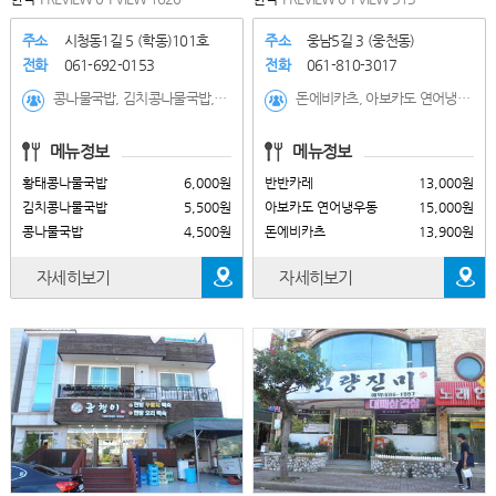
주소
시청동1길 5 (학동)101호
주소
웅남5길 3 (웅천동)
전화
061-692-0153
전화
061-810-3017
콩나물국밥, 김치콩나물국밥, 황태콩나물국밥, 순두부찌개, 돼지국밥, 떡만두국, 부추야채전, 오징어한마리, 미니족발, 수제생돈가스
돈에비카츠, 아보카도 연어냉우동, 반반카레, 소코아 카레
메뉴정보
메뉴정보
황태콩나물국밥
6,000원
반반카레
13,000원
김치콩나물국밥
5,500원
아보카도 연어냉우동
15,000원
콩나물국밥
4,500원
돈에비카츠
13,900원
자세히보기
자세히보기