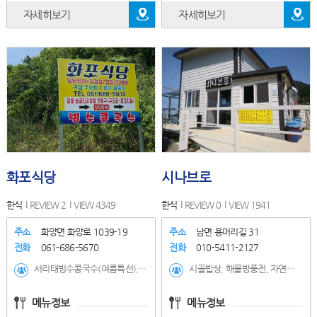
자세히보기
자세히보기
화포식당
시나브로
한식
REVIEW 2
VIEW 4349
한식
REVIEW 0
VIEW 1941
주소
화양면 화양로 1039-19
주소
남면 용머리길 31
전화
061-686-5670
전화
010-5411-2127
서리태빙수콩국수(여름특선), 추어탕, 장어탕, 양념장어, 집밥 백반
시골밥상, 해물방풍전, 자연산회무침, 자연산장어구이, 금오도돌문어
메뉴정보
메뉴정보