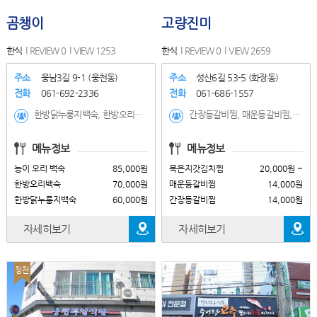
곰챙이
고량진미
한식
REVIEW 0
VIEW 1253
한식
REVIEW 0
VIEW 2659
주소
웅남3길 9-1 (웅천동)
주소
성산6길 53-5 (화장동)
전화
061-692-2336
전화
061-686-1557
한방닭누룽지백숙, 한방오리백숙, 능이 오리 백숙, 한방닭백숙, 오리양념주물럭, 생오리구이, 한방삼계탕, 능이 닭 백숙
간장등갈비찜, 매운등갈비찜, 묵은지갓김치찜, 묵은지 등갈비찜(매운맛), 통김치찌개, 묵은지 등갈비찜(간장맛)
메뉴정보
메뉴정보
능이 오리 백숙
85,000원
묵은지갓김치찜
20,000원 ~
한방오리백숙
70,000원
매운등갈비찜
14,000원
한방닭누룽지백숙
60,000원
간장등갈비찜
14,000원
자세히보기
자세히보기
칭찬