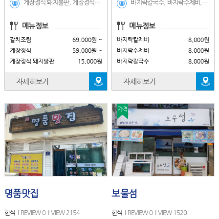
게장정식 돼지불판, 게장정식, 갈치조림, 갈치조림 돼지불판, 특돌문어해물삼합, 금바우백반, 돌문어해물라면, 돌문어해물삼합
바지락칼국수, 바지락수제비, 바지락칼제비, 보리쌀비빔밥, 쫄면, 돈가스, 치즈돈가스, 왕만두
메뉴정보
메뉴정보
갈치조림
69,000원 ~
바지락칼제비
8,000원
게장정식
59,000원 ~
바지락수제비
8,000원
게장정식 돼지불판
15,000원
바지락칼국수
8,000원
자세히보기
자세히보기
가격
명품맛집
보물섬
한식
REVIEW 0
VIEW 2154
한식
REVIEW 0
VIEW 1520