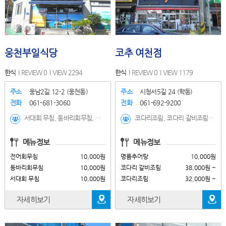
웅천부일식당
코추 여천점
한식
REVIEW 0
VIEW 2294
한식
REVIEW 0
VIEW 1179
주소
웅남2길 12-2 (웅천동)
주소
시청서5길 24 (학동)
전화
061-681-3060
전화
061-692-9200
서대회 무침, 동바리회무침, 전어회무침, 갈치구이, 고등어구이, 전어구이, 삼겹살(160g), 제육볶음, 갈치조림
코다리조림, 코다리 갈비조림, 명품추어탕, 얼큰추어탕, 코다리조림+가마솥밥(점심특선), 전복+새우장 + 가마솥밥(점심특선), 전복 + 새우장
메뉴정보
메뉴정보
전어회무침
10,000원
명품추어탕
10,000원
동바리회무침
10,000원
코다리 갈비조림
38,000원 ~
서대회 무침
10,000원
코다리조림
32,000원 ~
자세히보기
자세히보기