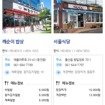
할인
깨순이 밥상
서울식당
한식
REVIEW 0
VIEW 1653
한식
REVIEW 1
VIEW 3852
주소
예울마루로 35-43 (웅천동)
주소
돌산읍 향일암로 70-1
전화
061-684-7789
전화
061-644-7797
제육덮밥, 참치김치덮밥, 비빔밥, 돌솥비빔밥, 게살뚝배기알밥, 참치돌솥비빔밥, 고등어김치조림, 뼈다귀해장국, 김치찌개, 참치찌개, 청국장, 된장찌개, 순두부찌개, 육개장,소내장탕,갈비탕, 부대찌개,소뚝불고기, 아침함바식백반, 제육볶음+된장찌개, 치즈돈까스, 순살돈까스, 고구마돈까스, 군만두, 라면, 김치라면,떡라면,만두라면,치즈라면, 비빔국수, 떡국,만두국,떡만두국, 칼국수
게장백반, 된장찌개, 동동주
메뉴정보
메뉴정보
비빔밥
6,000원
된장찌개
10,000원
참치김치덮밥
6,000원
게장백반
13,000원
제육덮밥
6,000원