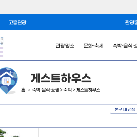
고흥관광
관광홍
관광명소
문화·축제
숙박·음식·
게스트하우스
홈
숙박·음식·쇼핑
>
숙박
>
게스트하우스
>
본문 내 검색