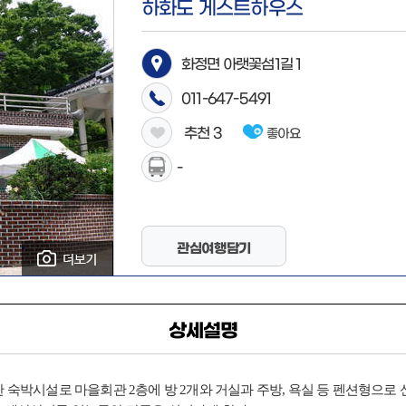
하화도 게스트하우스
화정면 아랫꽃섬1길 1
011-647-5491
추천
3
좋아요
-
관심여행담기
상세설명
 숙박시설로 마을회관 2층에 방 2개와 거실과
주방, 욕실 등 펜션형으로