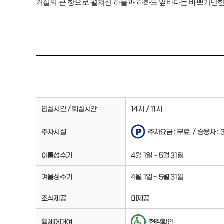
거실의 큰 창으로 펼쳐진 하늘과 하화도 앞바다는 바쁘기만한
입실시간 / 퇴실시간
14시 / 11시
주차시설
주차요금 : 무료. / 승용차 : 3
여름성수기
4월 1일 ~ 5월 31일
겨울성수기
4월 1일 ~ 5월 31일
조식제공
미제공
휠체어대여
현장확인