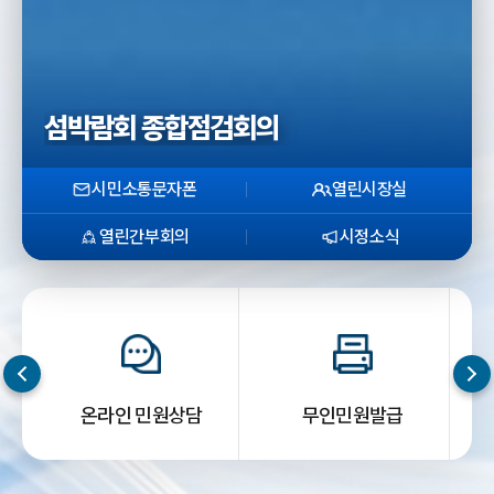
섬박람회 종합점검회의
시민소통문자폰
열린시장실
열린간부회의
시정소식
온라인 민원상담
무인민원발급