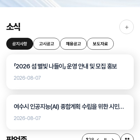
소식
+
공지사항
고시공고
채용공고
보도자료
「2026 섬 별빛 나들이」 운영 안내 및 모집 홍보
2026-08-07
여수시 인공지능(AI) 종합계획 수립을 위한 시민
설문조사 안내
2026-08-07
팝업존
1
28