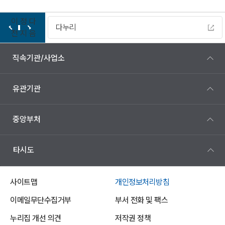
이
정
다
LX지적측량 바로처리센터
전
지
음
직속기관/사업소
유관기관
중앙부처
타시도
사이트맵
개인정보처리방침
이메일무단수집거부
부서 전화 및 팩스
누리집 개선 의견
저작권 정책