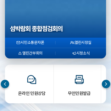
섬박람회 종합점검회의
시민소통문자폰
열린시장실
열린간부회의
시정소식
온라인 민원상담
무인민원발급