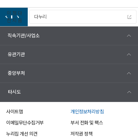
이
정
다
LX지적측량 바로처리센터
전
지
음
직속기관/사업소
유관기관
중앙부처
타시도
사이트맵
개인정보처리방침
이메일무단수집거부
부서 전화 및 팩스
누리집 개선 의견
저작권 정책