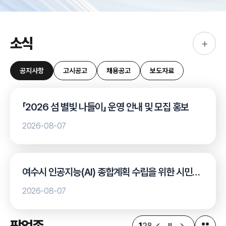
소식
+
공지사항
고시공고
채용공고
보도자료
「2026 섬 별빛 나들이」 운영 안내 및 모집 홍보
2026-08-07
여수시 인공지능(AI) 종합계획 수립을 위한 시민
설문조사 안내
2026-08-07
팝업존
1
28