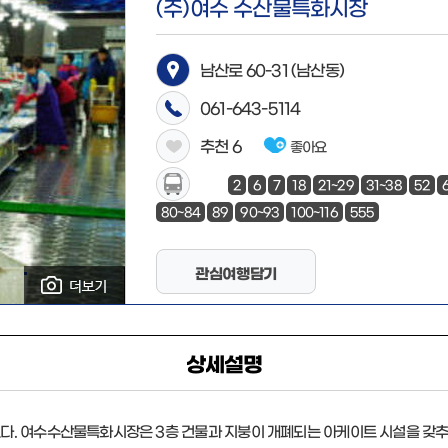
(주)여수 수산물특화시장
남산로 60-31 (남산동)
061-643-5114
추천
6
좋아요
2
6
7
18
21~29
31~38
52
80~84
89
90~93
100~116
555
관심여행담기
상세설명
. 여수수산물특화시장은 3층 건물과 지붕이 개폐되는 아케이트 시설을 갖추고