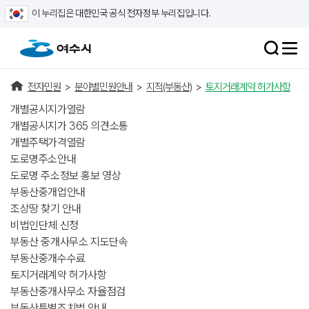
이 누리집은 대한민국 공식 전자정부 누리집입니다.
전자민원
>
분야별민원안내
>
지적(부동산)
>
토지거래계약 허가사항
개별공시지가열람
개별공시지가 365 의견소통
개별주택가격열람
도로명주소안내
도로명 주소정보 홍보 영상
부동산중개업안내
조상땅 찾기 안내
비법인단체 신청
부동산 중개사무소 지도단속
부동산중개수수료
토지거래계약 허가사항
부동산중개사무소 자율점검
부동산특별조치법 안내