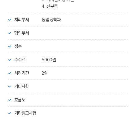
4. 신분증
처리부서
농업정책과
협의부서
접수
수수료
5000원
처리기간
2일
기타사항
흐름도
기타참고사항