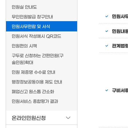
민원실 안내도
민원사
무인민원발급 창구안내
민원사무편람 및 서식
민원내
민원서식 작성예시 QR코드
관계법
민원편의 시책
구두로 신청하는 간편민원(구
술민원)확대
민원 제증명 수수료 안내
행정정보공동이용 제도 안내
구비서
폐업신고 원스톱 간소화
민원서비스 종합평가 결과
온라인민원신청