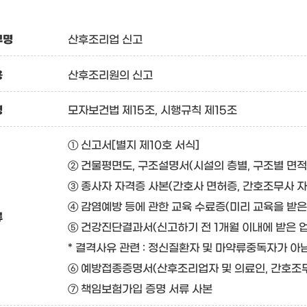
무명
산후조리업 신고
용
산후조리원의 신고
령
모자보건법 제15조, 시행규칙 제15조
① 신고서[별지 제10호 서식]
② 건물평면도, 구조설명서(시설의 층별, 구조별 면적
③ 종사자 자격증 사본(간호사 면허증, 간호조무사 자
④ 감염예방 등에 관한 교육 수료증(미리 교육을 받은
류
⑤ 건강진단결과서(신고하기 전 1개월 이내에 받은 
* 결격사유 관련 : 정신질환자 및 마약류중독자가 아
⑥ 예방접종증명서(산후조리업자 및 의료인, 간호조
⑦ 책임보험가입 증명 서류 사본