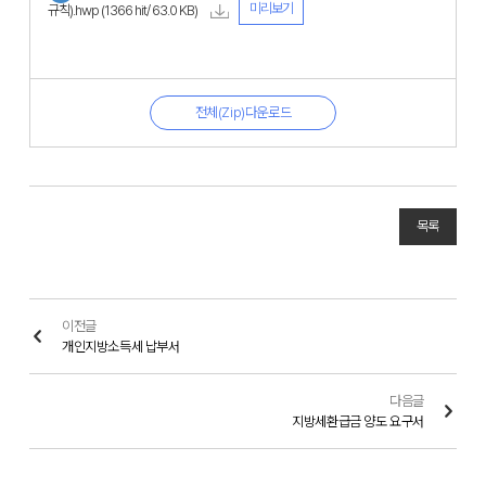
미리보기
규칙).hwp
(1366 hit/ 63.0 KB)
전체(Zip)다운로드
목록
이전글
개인지방소득세 납부서
다음글
지방세환급금 양도 요구서