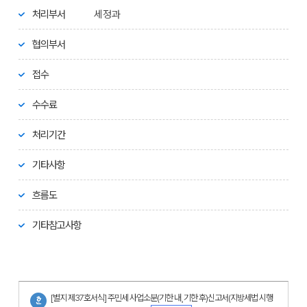
처리부서
세정과
협의부서
접수
수수료
처리기간
기타사항
흐름도
기타참고사항
[별지 제37호서식] 주민세 사업소분(기한 내¸ 기한 후)신고서(지방세법 시행