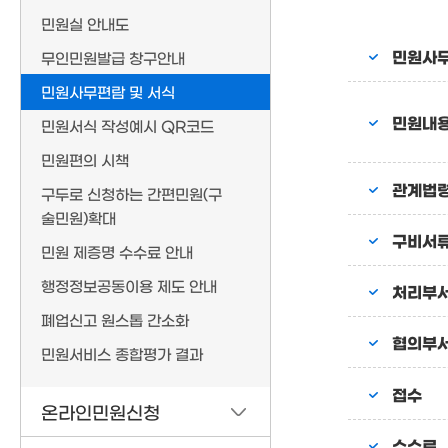
민원실 안내도
민원사
무인민원발급 창구안내
민원사무편람 및 서식
민원내
민원서식 작성예시 QR코드
민원편의 시책
관계법
구두로 신청하는 간편민원(구
술민원)확대
구비서
민원 제증명 수수료 안내
행정정보공동이용 제도 안내
처리부
폐업신고 원스톱 간소화
협의부
민원서비스 종합평가 결과
접수
온라인민원신청
수수료