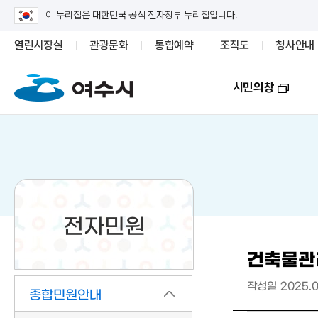
이 누리집은 대한민국 공식 전자정부 누리집입니다.
열린시장실
관광문화
통합예약
조직도
청사안내
시민의창
전자민원
건축물관
작성일
2025.0
종합민원안내