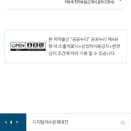
지방세 전자송달(신청서,철회신청서)
본 저작물은 "공공누리"
공공누리 제4유
형 마크:출처표시+상업적이용금지+변경
금지
조건에 따라 이용 할 수 있습니다.
이
정
다
디지털여수문화대전
전
지
음