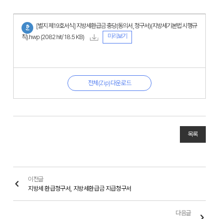
[별지 제19호서식] 지방세환급금 충당(동의서¸ 청구서)(지방세기본법 시행규
미리보기
칙).hwp
(2082 hit/ 18.5 KB)
전체(Zip)다운로드
목록
이전글
지방세 환급청구서, 지방세환급금 지급청구서
다음글