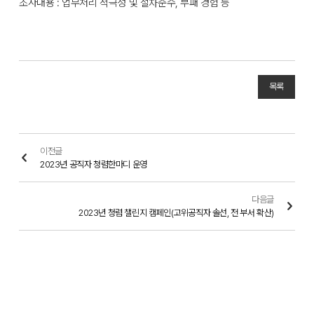
조사내용 : 업무처리 적극성 및 절차준수, 부패 경험 등
목록
이전글
2023년 공직자 청렴한마디 운영
다음글
2023년 청렴 챌린지 캠페인(고위공직자 솔선, 전 부서 확산)