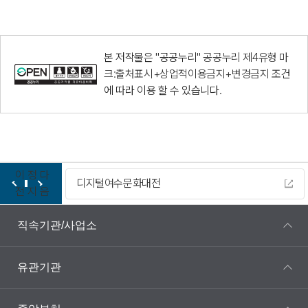
본 저작물은 "공공누리"
공공누리 제4유형 마
크:출처표시+상업적이용금지+변경금지
조건
에 따라 이용 할 수 있습니다.
이
정
다
디지털여수문화대전
전
지
음
직속기관/사업소
유관기관