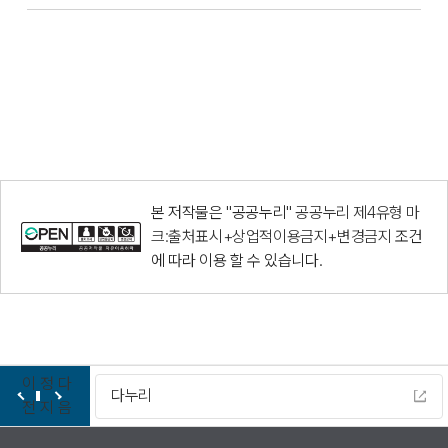
본 저작물은 "공공누리"
공공누리 제4유형 마
크:출처표시+상업적이용금지+변경금지
조건
에 따라 이용 할 수 있습니다.
이
정
다
다누리
전
지
음