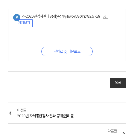
4-2020년 감사결과 공개(주삼동).hwp
(580 hit/ 82.5 KB)
미리보기
전체(Zip)다운로드
목록
이전글
2020년 자체종합감사 결과 공개(한려동)
다음글