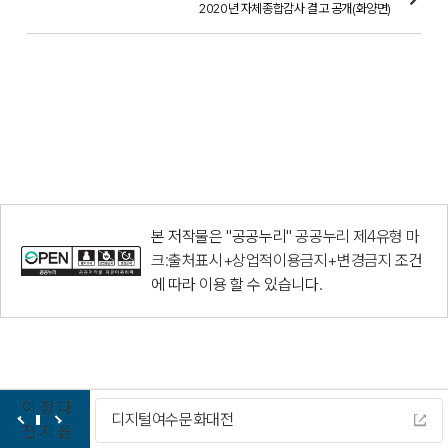
2020년 자체종합감사 결고 공개(화양면)
본 저작물은 "공공누리"
공공누리 제4유형 마
크:출처표시+상업적이용금지+변경금지
조건
에 따라 이용 할 수 있습니다.
이
정
다
디지털여수문화대전
전
지
음