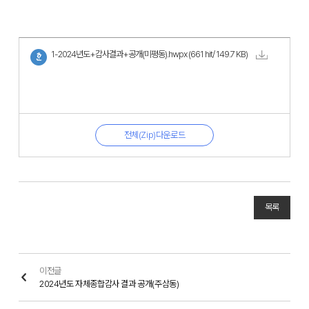
1-2024년도+감사결과+공개(미평동).hwpx
(661 hit/ 149.7 KB)
전체(Zip)다운로드
목록
이전글
2024년도 자체종합감사 결과 공개(주삼동)