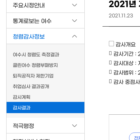
2021년
주요시정안내
2021.11.23
통계로보는 여수
청렴감사정보
▢ 감사개요
 감사기간 : 20
여수시 청렴도 측정결과
 감사대상 :
클린여수 청렴부패방지
 감사범위 : 20
퇴직공직자 제한기업
 감사 중점
취업심사 결과공개
감사계획
감사결과
적극행정
전