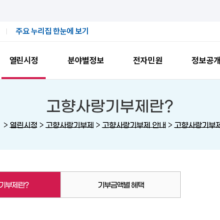
주요 누리집 한눈에 보기
열린시정
분야별정보
전자민원
정보공
고향사랑기부제란?
>
>
>
>
열린시정
고향사랑기부제
고향사랑기부제 안내
고향사랑기부
기부제란?
기부금액별 혜택