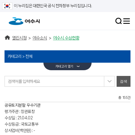
이 누리집은 대한민국 공식 전자정부 누리집입니다.
열린시정
>
여수소식
>
여수시 수상현황
카테고리 >
전체
카테고리 열기
검색어를 입력하세요
총 155건
공유토지분할 우수기관
평가주관 : 장관표창
수상일 : 21.04.02
수상등급 : 국토교통부
상사업비(백만원) : -