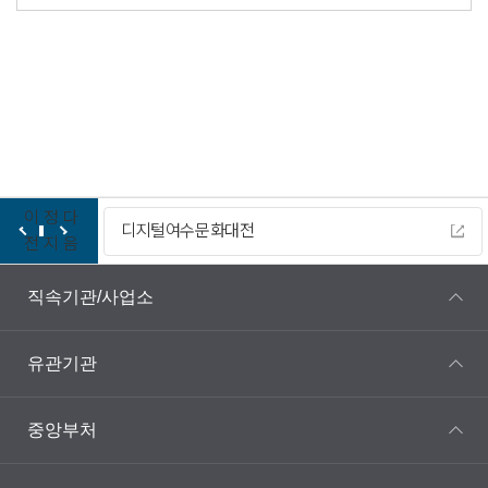
이
정
다
디지털여수문화대전
전
지
음
직속기관/사업소
유관기관
중앙부처