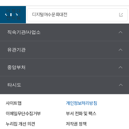
이
정
다
디지털여수문화대전
전
지
음
직속기관/사업소
유관기관
중앙부처
타시도
사이트맵
개인정보처리방침
이메일무단수집거부
부서 전화 및 팩스
누리집 개선 의견
저작권 정책