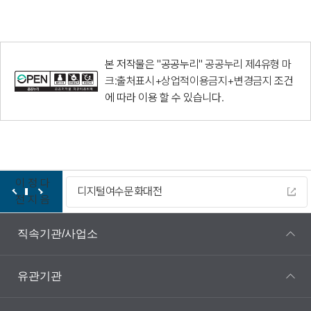
본 저작물은 "공공누리"
공공누리 제4유형 마
크:출처표시+상업적이용금지+변경금지
조건
에 따라 이용 할 수 있습니다.
이
정
다
디지털여수문화대전
전
지
음
직속기관/사업소
유관기관