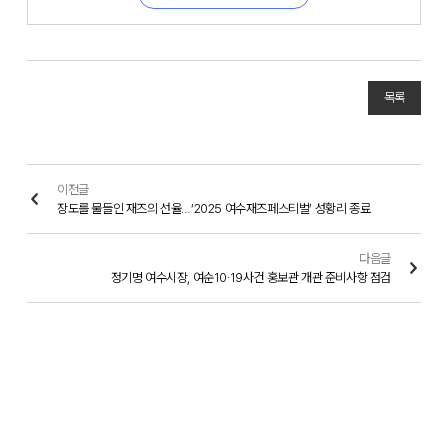
목록
이전글
장도를 물들인 재즈의 선율…‘2025 여수재즈페스티벌’ 성황리 종료
다음글
정기명 여수시장, 여순10·19사건 홍보관 개관 준비사항 점검