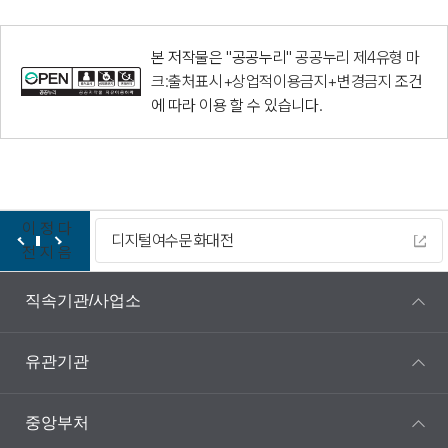
본 저작물은 "공공누리"
공공누리 제4유형 마
크:출처표시+상업적이용금지+변경금지
조건
에 따라 이용 할 수 있습니다.
이
정
다
디지털여수문화대전
전
지
음
직속기관/사업소
유관기관
중앙부처