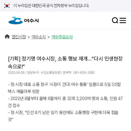
이 누리집은 대한민국 공식 전자정부 누리집입니다.
열린시정
>
여수소식
>
여수주요소식
[기획] 정기명 여수시장, 소통 행보 재개…“다시 민생현장
속으로!”
2025.06.09 / 담당부서 : 시민소통담당관 / 연락처 : 061-659-3082
- 정 시장 대표 소통 창구 ‘시장이 간다! 여수 통통’ 일환으로 5일 GS칼
텍스 예울마루 방문
- 2022년 8월부터 올해 6월까지 총 32회 2,200여 명과 소통, 민원 47
건 접수
- 정 시장, “민선 8기 남은 임기 동안에도 소통행정 구현에 더욱 힘쓸
것”