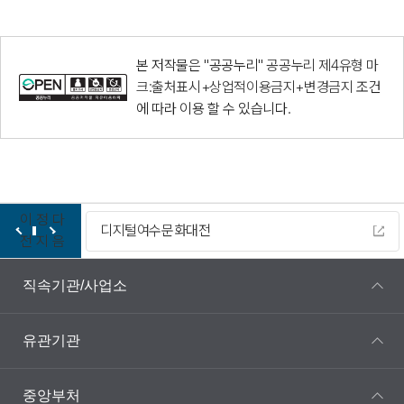
본 저작물은 "공공누리"
공공누리 제4유형 마
크:출처표시+상업적이용금지+변경금지
조건
에 따라 이용 할 수 있습니다.
이
정
다
디지털여수문화대전
전
지
음
직속기관/사업소
유관기관
중앙부처