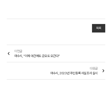
목록
이전글
여수시, “이제 야간에도 금오도 오간다”
다음글
여수시, 2023년 주민등록 사실조사 실시