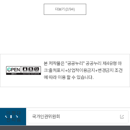
더보기
(2/94)
본 저작물은 "공공누리"
공공누리 제4유형 마
크:출처표시+상업적이용금지+변경금지
조건
에 따라 이용 할 수 있습니다.
이
정
다
가인권위원회
다누리
전
지
음