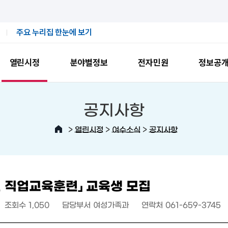
주요 누리집 한눈에 보기
열린시정
분야별정보
전자민원
정보공
공지사항
>
>
>
열린시정
여수소식
공지사항
년 직업교육훈련」 교육생 모집
조회수
1,050
담당부서
여성가족과
연락처
061-659-3745