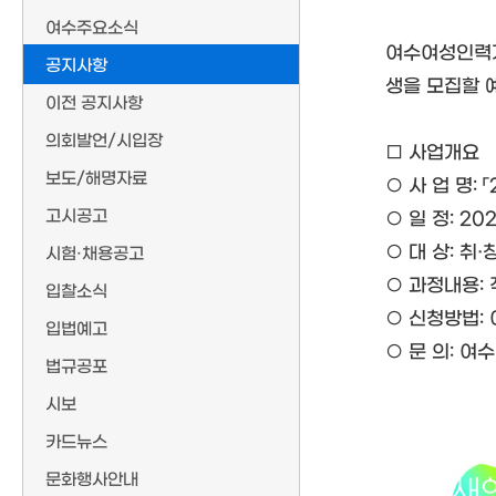
여수주요소식
여수여성인력개
공지사항
생을 모집할 
이전 공지사항
의회발언/시입장
□ 사업개요
보도/해명자료
○ 사 업 명:
고시공고
○ 일 정: 2025
○ 대 상: 취
시험·채용공고
○ 과정내용:
입찰소식
○ 신청방법:
입법예고
○ 문 의: 여
법규공포
시보
카드뉴스
문화행사안내