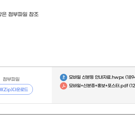
항은 첨부파일 참조
모바일 신분등 안내자료.hwpx
(189
첨부파일
모바일+신분증+홍보+포스터.pdf
(1
체(Zip)다운로드