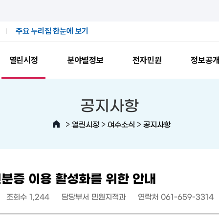
주요 누리집 한눈에 보기
열린시정
분야별정보
전자민원
정보공
공지사항
>
>
>
열린시정
여수소식
공지사항
분증 이용 활성화를 위한 안내
조회수
1,244
담당부서
민원지적과
연락처
061-659-3314