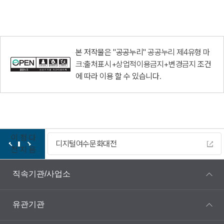
본 저작물은 "공공누리"
공공누리 제4유형 마
크:출처표시+상업적이용금지+변경금지
조건
에 따라 이용 할 수 있습니다.
이
정
다
디지털여수문화대전
전
지
음
직속기관/사업소
유관기관