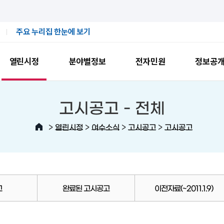
주요 누리집 한눈에 보기
열린시정
분야별정보
전자민원
정보공
고시공고 -
전체
>
>
>
>
열린시정
여수소식
고시공고
고시공고
고
완료된 고시공고
이전자료(~2011.1.9)