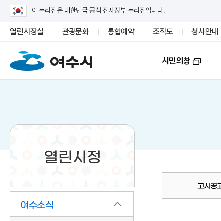
이 누리집은 대한민국 공식 전자정부 누리집입니다.
열린시장실
관광문화
통합예약
조직도
청사안내
시민의창
열린시정
고시공
여수소식