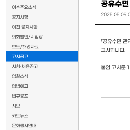
공유수면 
여수주요소식
2025.05.09 
공지사항
이전 공지사항
의회발언/시입장
「공유수면 관
보도/해명자료
고시합니다.
고시공고
시험·채용공고
붙임 고시문 1부
입찰소식
입법예고
법규공포
시보
카드뉴스
문화행사안내