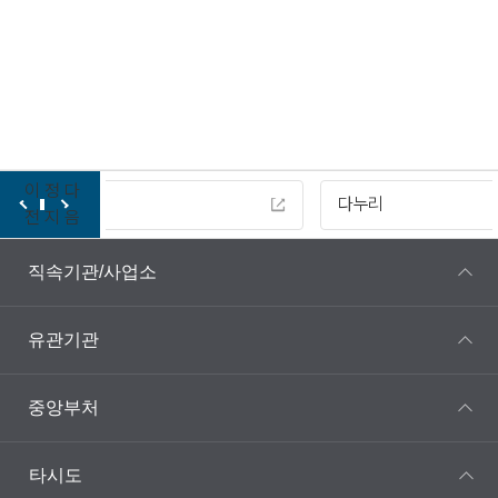
이
정
다
다누리
전
지
음
직속기관/사업소
유관기관
중앙부처
타시도