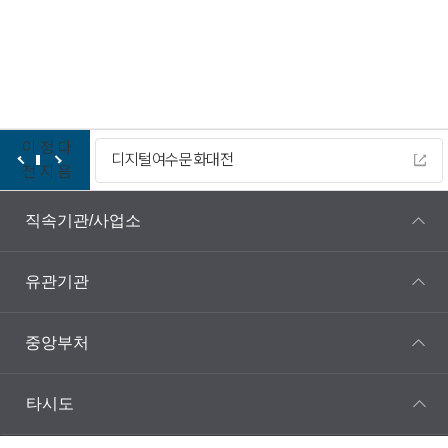
이
정
다
디지털여수문화대전
전
지
음
직속기관/사업소
유관기관
중앙부처
타시도