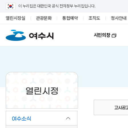
이 누리집은 대한민국 공식 전자정부 누리집입니다.
열린시장실
관광문화
통합예약
조직도
청사안내
시민의창
열린시정
고시공
여수소식