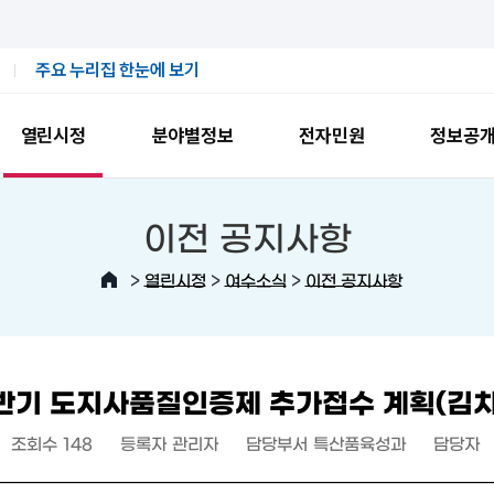
주요 누리집 한눈에 보기
열린시정
분야별정보
전자민원
정보공
이전 공지사항
>
>
>
열린시정
여수소식
이전 공지사항
상반기 도지사품질인증제 추가접수 계획(김
조회수
148
등록자
관리자
담당부서
특산품육성과
담당자