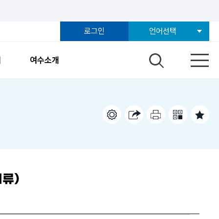
로그인
언어선택
개
여수소개
치류)