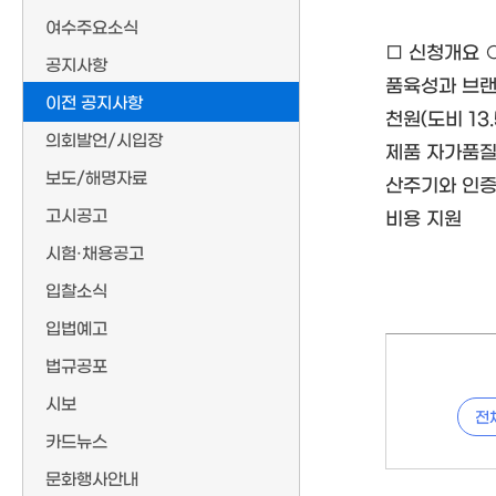
여수주요소식
□ 신청개요 ○ 
공지사항
품육성과 브랜
이전 공지사항
천원(도비 13
의회발언/시입장
제품 자가품질 
보도/해명자료
산주기와 인
고시공고
비용 지원
시험·채용공고
입찰소식
입법예고
법규공포
시보
전
카드뉴스
문화행사안내