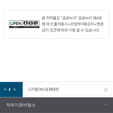
본 저작물은 "공공누리"
공공누리 제4유
형 마크:출처표시+상업적이용금지+변경
금지
조건에 따라 이용 할 수 있습니다.
이
정
다
디지털여수문화대전
전
지
음
직속기관/사업소