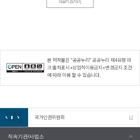
더보기
(9/191)
본 저작물은 "공공누리"
공공누리 제4유형 마
크:출처표시+상업적이용금지+변경금지
조건
에 따라 이용 할 수 있습니다.
이
정
다
다누리
전
지
음
직속기관/사업소