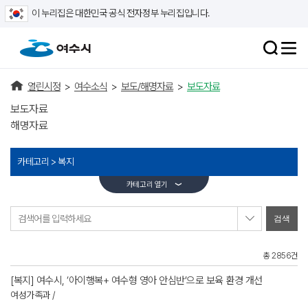
이 누리집은 대한민국 공식 전자정부 누리집입니다.
열린시정
>
여수소식
>
보도/해명자료
>
보도자료
보도자료
해명자료
카테고리 >
복지
카테고리 열기
검색어를 입력하세요
총 2856건
[복지] 여수시, ‘아이행복+ 여수형 영아 안심반’으로 보육 환경 개선
여성가족과 /